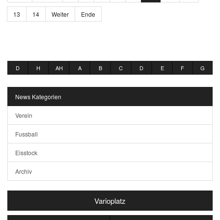
13
14
Weiter
Ende
D
H
AH
A
B
C
D
E
F
G
News Kategorien
Verein
Fussball
Eisstock
Archiv
Varioplatz