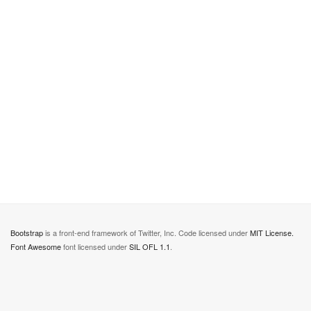
Bootstrap
is a front-end framework of Twitter, Inc. Code licensed under
MIT License.
Font Awesome
font licensed under
SIL OFL 1.1
.