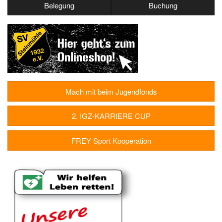
Belegung
Buchung
Mach mit beim Jugendfonds
2. IGZ-KARRIERE CUP
FREY Sport Kooperation