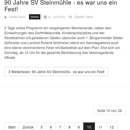
90 Jahre SV Steinmühle - es war uns ein
Fest!
Tobias Santl
Verein
12. Juli 2022
Zugriffe: 2808
2 Tage volles Programm am vergangenen Wochenende, neben den
Einweihungen des Dorfmittelpunkts, Kinderspielplatzes und der
Stockbahnen mit geladenen Gästen (darunter auch 1. Bürgermeister Stefan
Grillmeier und Landrat Roland Grillmeier) stand am Samstagabend auch
eine kleine vereinsinterne Feier mit Barbetrieb auf dem Plan. Ehe sich am
Sonntag, ab 12 Uhr für die gesamte Bevölkerung das Vereinsgelände
öffnete.
Weiterlesen: 90 Jahre SV Steinmühle - es war uns ein Fest!
Seite 10 von 28
Start
Zurück
5
6
7
8
9
10
11
12