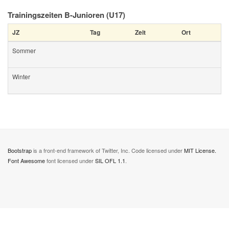
Trainingszeiten B-Junioren (U17)
JZ
Tag
Zeit
Ort
Sommer
Winter
Bootstrap
is a front-end framework of Twitter, Inc. Code licensed under
MIT License.
Font Awesome
font licensed under
SIL OFL 1.1
.