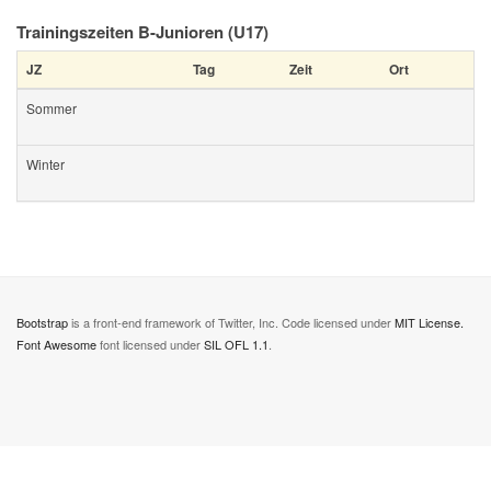
Trainingszeiten B-Junioren (U17)
JZ
Tag
Zeit
Ort
Sommer
Winter
Bootstrap
is a front-end framework of Twitter, Inc. Code licensed under
MIT License.
Font Awesome
font licensed under
SIL OFL 1.1
.