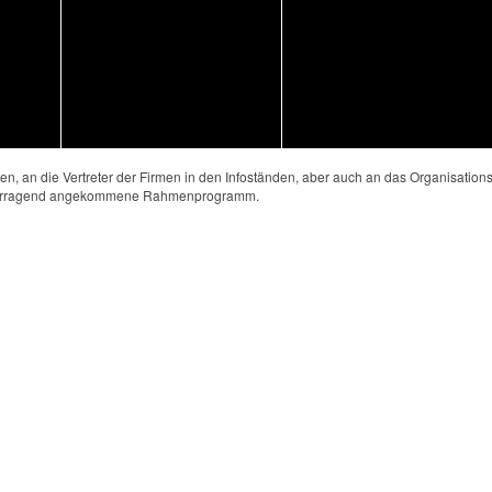
n, an die Vertreter der Firmen in den Infoständen, aber auch an das Organisation
hervorragend angekommene Rahmenprogramm.