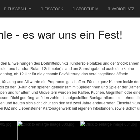
FUSSBALL
EISSTOCK
SPORTHEIM
VARIOPLATZ
e - es war uns ein Fest!
n Einweihungen des Dorfmittelpunkts, Kinderspielplatzes und der Stockbahnen 
lmeier und Landrat Roland Grillmeier) stand am Samstagabend auch eine kleine
 Sonntag, ab 12 Uhr für die gesamte Bevölkerung das Vereinsgelände öffnete.
, für Jung und Alt wurde ein Programm geschaffen. Für die ganz Kleinen lockte de
 bis zu den B-Junioren spielten gemeinsam mit Spielerinnen und Spieler der Dame
en und für Eltern und Großeltern wurden bei Kaffee, Kuchen, Gegrilltem oder ein
en. Dicht gedrängt auf den zahlreich aufgestellten Bankgarnituren mit Lehnen, l
hen und freuten sich sichtlich, nach den fast zwei Jahre andauernden Einschränku
en IGZ und Liebensteiner Kartonagenwerk mit eigenen Infoständen, sowie Schott 