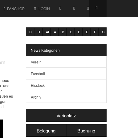
FANSHOP
LOGIN
D
H
AH
A
B
C
D
E
F
G
News Kategorien
Verein
mit
Fussball
r neue
Eisstock
n- und
er
ießen es
Archiv
ngen.
und
Varioplatz
Belegung
Buchung