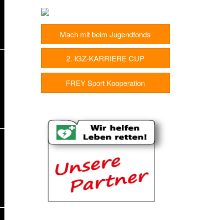
Mach mit beim Jugendfonds
2. IGZ-KARRIERE CUP
FREY Sport Kooperation