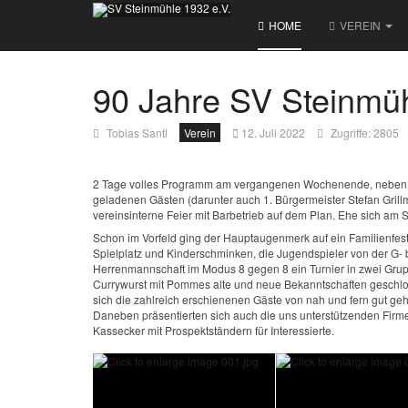
HOME
VEREIN
90 Jahre SV Steinmühl
Tobias Santl
Verein
12. Juli 2022
Zugriffe: 2805
2 Tage volles Programm am vergangenen Wochenende, neben de
geladenen Gästen (darunter auch 1. Bürgermeister Stefan Gril
vereinsinterne Feier mit Barbetrieb auf dem Plan. Ehe sich am
Schon im Vorfeld ging der Hauptaugenmerk auf ein Familienfest
Spielplatz und Kinderschminken, die Jugendspieler von der G-
Herrenmannschaft im Modus 8 gegen 8 ein Turnier in zwei Grupp
Currywurst mit Pommes alte und neue Bekanntschaften geschloss
sich die zahlreich erschienenen Gäste von nah und fern gut ge
Daneben präsentierten sich auch die uns unterstützenden Firm
Kassecker mit Prospektständern für Interessierte.