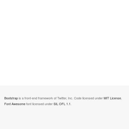
Bootstrap
is a front-end framework of Twitter, Inc. Code licensed under
MIT License.
Font Awesome
font licensed under
SIL OFL 1.1
.