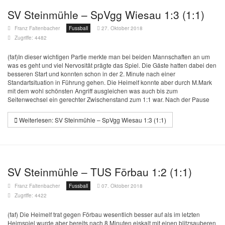
SV Steinmühle – SpVgg Wiesau 1:3 (1:1)
Franz Faltenbacher
Fussball
27. Oktober 2018
Zugriffe: 4482
(faf)In dieser wichtigen Partie merkte man bei beiden Mannschaften an um
was es geht und viel Nervosität prägte das Spiel. Die Gäste hatten dabei den
besseren Start und konnten schon in der 2. Minute nach einer
Standartsituation in Führung gehen. Die Heimelf konnte aber durch M.Mark
mit dem wohl schönsten Angriff ausgleichen was auch bis zum
Seitenwechsel ein gerechter Zwischenstand zum 1:1 war. Nach der Pause
Weiterlesen: SV Steinmühle – SpVgg Wiesau 1:3 (1:1)
SV Steinmühle – TUS Förbau 1:2 (1:1)
Franz Faltenbacher
Fussball
07. Oktober 2018
Zugriffe: 4422
(faf) Die Heimelf trat gegen Förbau wesentlich besser auf als im letzten
Heimspiel wurde aber bereits nach 8 Minuten eiskalt mit einen blitzsauberen