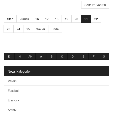
Seite 21 von 28
Start
Zurück
16
17
18
19
20
21
22
23
24
25
Weiter
Ende
D
H
AH
A
B
C
D
E
F
G
News Kategorien
Verein
Fussball
Eisstock
Archiv