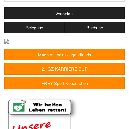
Varioplatz
Belegung
Buchung
Mach mit beim Jugendfonds
2. IGZ-KARRIERE CUP
FREY Sport Kooperation