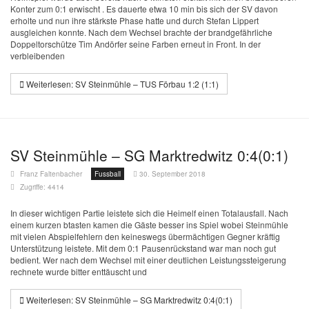
Konter zum 0:1 erwischt . Es dauerte etwa 10 min bis sich der SV davon
erholte und nun ihre stärkste Phase hatte und durch Stefan Lippert
ausgleichen konnte. Nach dem Wechsel brachte der brandgefährliche
Doppeltorschütze Tim Andörfer seine Farben erneut in Front. In der
verbleibenden
Weiterlesen: SV Steinmühle – TUS Förbau 1:2 (1:1)
SV Steinmühle – SG Marktredwitz 0:4(0:1)
Franz Faltenbacher
Fussball
30. September 2018
Zugriffe: 4414
In dieser wichtigen Partie leistete sich die Heimelf einen Totalausfall. Nach
einem kurzen btasten kamen die Gäste besser ins Spiel wobei Steinmühle
mit vielen Abspielfehlern den keineswegs übermächtigen Gegner kräftig
Unterstützung leistete. Mit dem 0:1 Pausenrückstand war man noch gut
bedient. Wer nach dem Wechsel mit einer deutlichen Leistungssteigerung
rechnete wurde bitter enttäuscht und
Weiterlesen: SV Steinmühle – SG Marktredwitz 0:4(0:1)