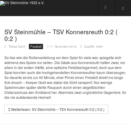
SV Steinmühle – TSV Konnersreuth 0:2 (
0:2 )
Tobias Santl
Fussball
11. November 2018
Zugriffe: 4584
So klar wie die Rollenverteilung vor dem Spiel für viele war, spiegelte sich
während des Spiels nur selten. Die Gäste aus Konnersreuth hatten zwar, vor
allem in der ersten Hälfte, eine optische Feldüberlegenheit, doch aus dem
Spiel konnten auch die hochgehandelten Konnersreuther kaum überzeugen.
So dauerte es bis zur 40 Minute, eher Pirner einen Freistoß direkt ins lange
Eck drosch – Keeper Gold war dabei die Sicht versperrt. Nur wenige
Spielminuten später stellte Raupach durch einen abgefälschten
Distanzschuss den Endstand her. Abermals zwei unglückliche Gegentore, für
die nie aufsteckende Heimelf.
Weiterlesen: SV Steinmühle – TSV Konnersreuth 0:2 ( 0:2 )