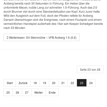
Arzberg bereits nach 30 Sekunden in Führung. Ein Heber über die
unformierte Mauer, nutzte Lang zur schnellen 1:0-Führung. Auch das 2:0
durch Brunner viel durch eine Standardsituation per Kopf. Kurz zuvor hatte
Wild den Ausgleich auf dem Fuß, doch der Pfosten rettete für Arzberg.
Danach überschlugen sich die Ereignisse, nach einem Foulspiel und einem
vermeintlichen Handspiel außerhalb des 16er sah Keeper Schwägerl bereits
nach 33 Minuten
Weiterlesen: SV Steinmühle – VFB Arzberg 1:5 (0:2)
Seite 23 von 28
Start
Zurück
18
19
20
21
22
23
24
25
26
27
Weiter
Ende