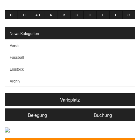
D
H
AH
A
B
C
D
E
F
G
News Kategorien
Verein
Fussball
Eisstock
Archiv
Varioplatz
Belegung
Buchung