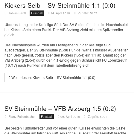
Kickers Selb – SV Steinmühle 1:1 (0:0)
Tobias Santl
Fussball
14. April 2018
Zugriffe: 5157
Überraschung in der Kreisliga Süd: Der SV Steinmühle holt im Nachholspiel
bei Kickers Selb einen Punkt. Der VfB Arzberg zieht mit dem Spitzenreiter
gleich.
Drei Nachholspiele wurden am Freitagabend in der Kreisliga Süd
ausgetragen. Der SV Steinmühle (5./38 Punkte) war als krasser Außenseiter
nach Selb gereist, trotzte aber den Kickers (1./54) ein 1:1 ab. Damit zog der
VfB Arzberg (2./54) durch den 4:1-Erfolg gegen Schlusslicht FC Lorenzreuth
(16./17) nach Punkten mit dem Tabellenführer gleich.
Weiterlesen: Kickers Selb – SV Steinmühle 1:1 (0:0)
SV Steinmühle – VFB Arzberg 1:5 (0:2)
Franz Faltenbacher
Fussball
09. April 2018
Zugriffe: 5091
Bei besten Fußballwetter und vor einer guten Kulisse erwischten die Gäste
die Steinmühler am falschen Fuß, ein schnell ausgeführter Freistoß brachte