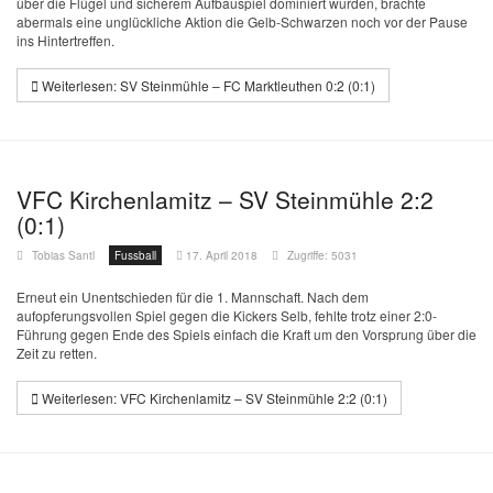
über die Flügel und sicherem Aufbauspiel dominiert wurden, brachte
abermals eine unglückliche Aktion die Gelb-Schwarzen noch vor der Pause
ins Hintertreffen.
Weiterlesen: SV Steinmühle – FC Marktleuthen 0:2 (0:1)
VFC Kirchenlamitz – SV Steinmühle 2:2
(0:1)
Tobias Santl
Fussball
17. April 2018
Zugriffe: 5031
Erneut ein Unentschieden für die 1. Mannschaft. Nach dem
aufopferungsvollen Spiel gegen die Kickers Selb, fehlte trotz einer 2:0-
Führung gegen Ende des Spiels einfach die Kraft um den Vorsprung über die
Zeit zu retten.
Weiterlesen: VFC Kirchenlamitz – SV Steinmühle 2:2 (0:1)