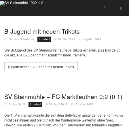
B-Jugend mit neuen Trikots
Thomas Schwägerl
Fussball
20. Mai 2018
Zugriffe: 5089
Die B-Jugend des SV Steinmühle hat neue Trikots erhalten. Das Bild zeigt
die aktuelle B-Jugendmannschaft mit ihren Trainern.
Weiterlesen: B-Jugend mit neuen Trikots
SV Steinmühle – FC Marktleuthen 0:2 (0:1)
Tobias Santl
Fussball
23. April 2018
Zugriffe: 4686
Die 1. Mannschaft konnte die seit dem Selb-Spiel ansteigendene Formkurve
nicht bestätigen und bleibt nach der Winterpause weiterhin ohne Sieg.
Obwohl die ersten 20 Minuten, von den Hausherren mit schnellen Angriffen