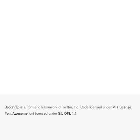
Bootstrap
is a front-end framework of Twitter, Inc. Code licensed under
MIT License.
Font Awesome
font licensed under
SIL OFL 1.1
.