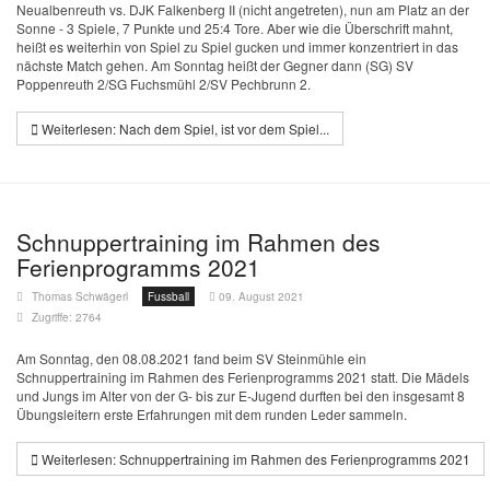
Neualbenreuth vs. DJK Falkenberg II (nicht angetreten), nun am Platz an der
Sonne - 3 Spiele, 7 Punkte und 25:4 Tore. Aber wie die Überschrift mahnt,
heißt es weiterhin von Spiel zu Spiel gucken und immer konzentriert in das
nächste Match gehen. Am Sonntag heißt der Gegner dann
(SG) SV
Poppenreuth 2/SG Fuchsmühl 2/SV Pechbrunn 2
.
Weiterlesen: Nach dem Spiel, ist vor dem Spiel...
Schnuppertraining im Rahmen des
Ferienprogramms 2021
Thomas Schwägerl
Fussball
09. August 2021
Zugriffe: 2764
Am Sonntag, den 08.08.2021 fand beim SV Steinmühle ein
Schnuppertraining im Rahmen des Ferienprogramms 2021 statt. Die Mädels
und Jungs im Alter von der G- bis zur E-Jugend durften bei den insgesamt 8
Übungsleitern erste Erfahrungen mit dem runden Leder sammeln.
Weiterlesen: Schnuppertraining im Rahmen des Ferienprogramms 2021