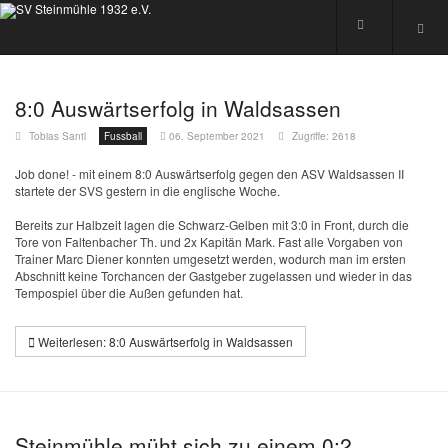
8:0 Auswärtserfolg in Waldsassen
Tobias Santl
Fussball
06. September 2021
Zugriffe: 2618
Job done! - mit einem 8:0 Auswärtserfolg gegen den ASV Waldsassen II
startete der SVS gestern in die englische Woche.
Bereits zur Halbzeit lagen die Schwarz-Gelben mit 3:0 in Front, durch die
Tore von Faltenbacher Th. und 2x Kapitän Mark. Fast alle Vorgaben von
Trainer Marc Diener konnten umgesetzt werden, wodurch man im ersten
Abschnitt keine Torchancen der Gastgeber zugelassen und wieder in das
Tempospiel über die Außen gefunden hat.
Weiterlesen: 8:0 Auswärtserfolg in Waldsassen
Steinmühle müht sich zu einem 0:2