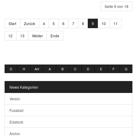
Seite 9 von 18
Start
Zurück
4
5
6
7
8
9
10
11
12
13
Weiter
Ende
D
H
AH
A
B
C
D
E
F
G
News Kategorien
Verein
Fussball
Eisstock
Archiv