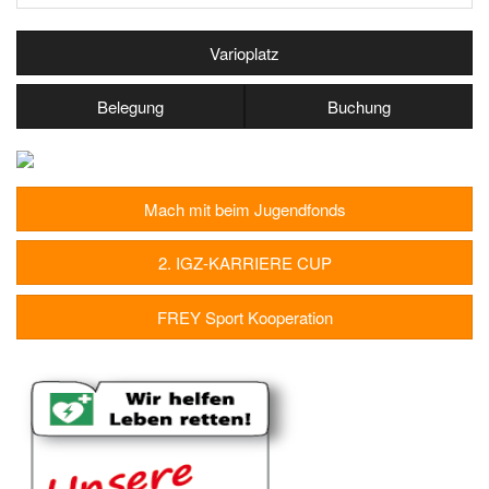
Varioplatz
Belegung
Buchung
Mach mit beim Jugendfonds
2. IGZ-KARRIERE CUP
FREY Sport Kooperation