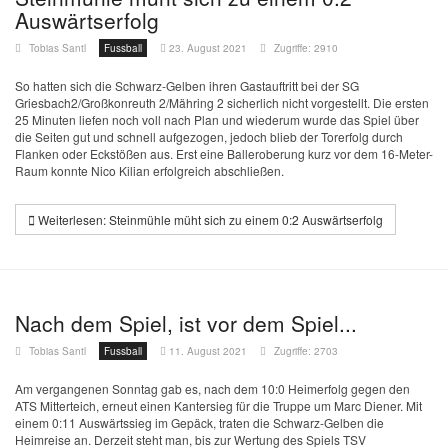
Auswärtserfolg
Tobias Santl
Fussball
23. August 2021
Zugriffe: 2910
So hatten sich die Schwarz-Gelben ihren Gastauftritt bei der SG
Griesbach2/Großkonreuth 2/Mähring 2 sicherlich nicht vorgestellt. Die ersten
25 Minuten liefen noch voll nach Plan und wiederum wurde das Spiel über
die Seiten gut und schnell aufgezogen, jedoch blieb der Torerfolg durch
Flanken oder Eckstößen aus. Erst eine Balleroberung kurz vor dem 16-Meter-
Raum konnte Nico Kilian erfolgreich abschließen.
Weiterlesen: Steinmühle müht sich zu einem 0:2 Auswärtserfolg
Nach dem Spiel, ist vor dem Spiel...
Tobias Santl
Fussball
11. August 2021
Zugriffe: 2703
Am vergangenen Sonntag gab es, nach dem 10:0 Heimerfolg gegen den
ATS Mitterteich, erneut einen Kantersieg für die Truppe um Marc Diener. Mit
einem 0:11 Auswärtssieg im Gepäck, traten die Schwarz-Gelben die
Heimreise an. Derzeit steht man, bis zur Wertung des Spiels TSV