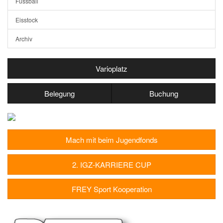
Fussball
Eisstock
Archiv
Varioplatz
Belegung
Buchung
Mach mit beim Jugendfonds
2. IGZ-KARRIERE CUP
FREY Sport Kooperation