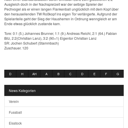
Ausgleich doch in der Nachspielzeit war der selbige Spieler der
Pechvogel als er einen langen Flankenball unglücklich mit dem Kopf über
den herauseilenden TW Roßkopf ins eigen Tor verlängerte. Aufgrund der
Spielanteile geht der Sieg der Hausherren in Ordnung wenngleich er am
Ende etwas glücklich zustande kam.
Tore: 0:1 (5.) Johannes Brunner, 1:1 (9.) Andreas Reichl, 2:1 (64.) Fabian
Bilz, 2:2(Christian Lanz), 3:2 (90+1) Eigentor Christian Lanz
SR: Jochen Schubert (Stammbach)
Zuschauer. 120
D
H
AH
A
B
C
D
E
F
G
News Kategorien
Verein
Fussball
Eisstock