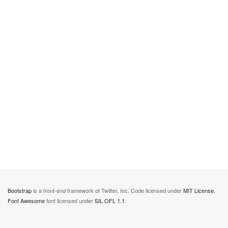
Bootstrap
is a front-end framework of Twitter, Inc. Code licensed under
MIT License.
Font Awesome
font licensed under
SIL OFL 1.1
.