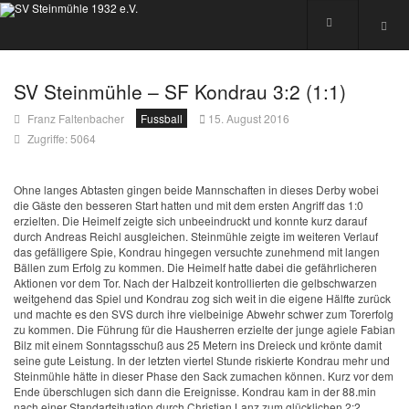
SV Steinmühle – SF Kondrau 3:2 (1:1)
Franz Faltenbacher
Fussball
15. August 2016
Zugriffe: 5064
Ohne langes Abtasten gingen beide Mannschaften in dieses Derby wobei
die Gäste den besseren Start hatten und mit dem ersten Angriff das 1:0
erzielten. Die Heimelf zeigte sich unbeeindruckt und konnte kurz darauf
durch Andreas Reichl ausgleichen. Steinmühle zeigte im weiteren Verlauf
das gefälligere Spie, Kondrau hingegen versuchte zunehmend mit langen
Bällen zum Erfolg zu kommen. Die Heimelf hatte dabei die gefährlicheren
Aktionen vor dem Tor. Nach der Halbzeit kontrollierten die gelbschwarzen
weitgehend das Spiel und Kondrau zog sich weit in die eigene Hälfte zurück
und machte es den SVS durch ihre vielbeinige Abwehr schwer zum Torerfolg
zu kommen. Die Führung für die Hausherren erzielte der junge agiele Fabian
Bilz mit einem Sonntagsschuß aus 25 Metern ins Dreieck und krönte damit
seine gute Leistung. In der letzten viertel Stunde riskierte Kondrau mehr und
Steinmühle hätte in dieser Phase den Sack zumachen können. Kurz vor dem
Ende überschlugen sich dann die Ereignisse. Kondrau kam in der 88.min
nach einer Standartsituation durch Christian Lanz zum glücklichen 2:2