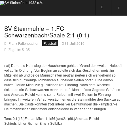
SV Steinmühle – 1.FC
Schwarzenbach/Saale 2:1 (0:1)
Franz Faltenbacher
Fussball
31. Juli 2016
Zugriffe: 5135
(faf) Der erste Heimsieg der Hausherren geht auf Grund der zweiten Halbzeit
vollauf in Ordnung. Von Beginn an spielte sich das Geschehen meist im
Mittelfeld ab und beide Mannschaften neutralisierten sich weitgehend so
dass sich nur wenige Torchancen auf beiden Seiten boten. Eine davon
nutzte Florian Michl zur glücklichen 0:1 Führung. Nach dem Wechsel
riskierten die Gelbschwarzen mehr und drückten auf des Gegners Gehäuse
und Andreas Reichl konnte seine Farben mit zwei Treffern in Führung
bringen. Im weiteren Verlauf versäumten es die Steinmühler den Sack zu zu
machen. Die Gäste konnten trotz intensiver Bemühungen die kampfstarke
Heimmannschaft nicht mehr entscheidend in Verlegenheit bringen.
Tore: 0:1(13.)Florian Michl,1:1(56.)und2:1(69.)Andreas Reichl
Schiedsrichter: Gunter Ernst ( Selbitz)