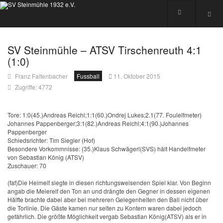
SV Steinmühle – ATSV Tirschenreuth 4:1
(1:0)
Franz Faltenbacher
Fussball
11. Oktober 2015
Zugriffe: 4772
Tore: 1:0(45.)Andreas Reichl;1:1(60.)Ondrej Lukes;2.1(77. Foulelfmeter)
Johannes Pappenberger;3:1(82.)Andreas Reichl;4:1(90.)Johannes
Pappenberger
Schiedsrichter: Tim Siegler (Hof)
Besondere Vorkommnisse: (35.)Klaus Schwägerl(SVS) hält Handelfmeter
von Sebastian König (ATSV)
Zuschauer: 70
(faf)Die Heimelf siegte in diesen richtungsweisenden Spiel klar. Von Beginn
angab die Meierelf den Ton an und drängte den Gegner in dessen eigenen
Hälfte brachte dabei aber bei mehreren Gelegenheiten den Ball nicht über
die Torlinie. Die Gäste kamen nur selten zu Kontern waren dabei jedoch
gefährlich. Die größte Möglichkeit vergab Sebastian König(ATSV) als er in