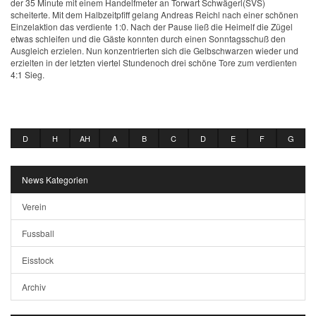
der 35 Minute mit einem Handelfmeter an Torwart Schwägerl(SVS)
scheiterte. Mit dem Halbzeitpfiff gelang Andreas Reichl nach einer schönen
Einzelaktion das verdiente 1:0. Nach der Pause ließ die Heimelf die Zügel
etwas schleifen und die Gäste konnten durch einen Sonntagsschuß den
Ausgleich erzielen. Nun konzentrierten sich die Gelbschwarzen wieder und
erzielten in der letzten viertel Stundenoch drei schöne Tore zum verdienten
4:1 Sieg.
D
H
AH
A
B
C
D
E
F
G
News Kategorien
Verein
Fussball
Eisstock
Archiv