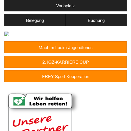
Varioplatz
Belegung
Buchung
Mach mit beim Jugendfonds
2. IGZ-KARRIERE CUP
FREY Sport Kooperation