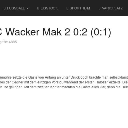
FUSSBALL
EISSTOCK
SPORTHEIM
VARIOPLATZ
 Wacker Mak 2 0:2 (0:1)
griffe: 4885
teinmühle setzte die Gäste von Anfang an unter Druck doch brachte man selbst klars
ches der Gegner mit dem einzigen Vorstoß während der ersten Halbzeit erzielte. Die
n Tor gelingen. Mit dem zweiten Konter machten die Gäste alles klar, denn die Hei