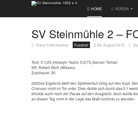
HOME
VEREIN
SV Steinmühle 2 – FC
Franz Faltenbacher
Fussball
09. August 2015
Zu
Tore: 0:1(25.)Hüseyin Yazici; 0:2(73.)Sercan Tarhan
SR: Robert Stich (Wiesau)
Zuschauer: 30
(faf)Das Ergebnis stellt den Spielverlauf völlig auf den Kopf. S
Chancen nicht im Tor unter. Dies rächte sich durch das 0:1 wel
drückte auch nach der Pause auf den Ausgleich, doch wollte kei
an diesen Tag nicht in der Lage das Blatt nochmal zu wenden.