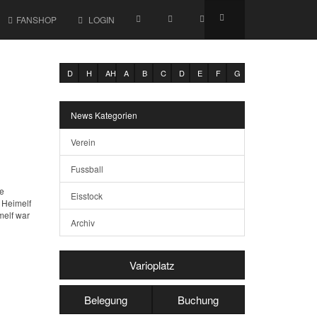
FANSHOP
LOGIN
D
H
AH
A
B
C
D
E
F
G
News Kategorien
Verein
Fussball
te
Eisstock
 Heimelf
melf war
Archiv
Varioplatz
Belegung
Buchung