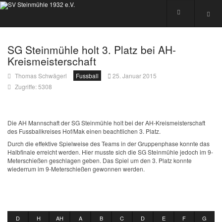
SG Steinmühle holt 3. Platz bei AH-
Kreismeisterschaft
Thomas Schwägerl
Fussball
25. Januar 2015
Zugriffe: 5308
Die AH Mannschaft der SG Steinmühle holt bei der AH-Kreismeisterschaft
des Fussballkreises Hof/Mak einen beachtlichen 3. Platz.
Durch die effektive Spielweise des Teams in der Gruppenphase konnte das
Halbfinale erreicht werden. Hier musste sich die SG Steinmühle jedoch im 9-
Meterschießen geschlagen geben. Das Spiel um den 3. Platz konnte
wiederrum im 9-Meterschießen gewonnen werden.
D
H
AH
A
B
C
D
E
F
G