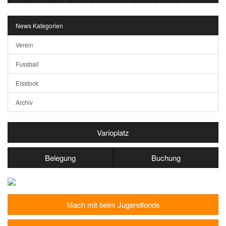
News Kategorien
Verein
Fussball
Eisstock
Archiv
Varioplatz
Belegung
Buchung
Mach mit beim Jugendfonds