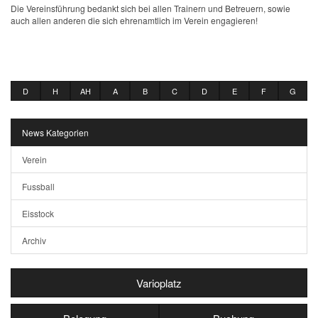
Die Vereinsführung bedankt sich bei allen Trainern und Betreuern, sowie
auch allen anderen die sich ehrenamtlich im Verein engagieren!
D
H
AH
A
B
C
D
E
F
G
News Kategorien
Verein
Fussball
Eisstock
Archiv
Varioplatz