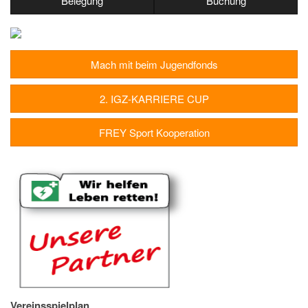
Belegung
Buchung
Mach mit beim Jugendfonds
2. IGZ-KARRIERE CUP
FREY Sport Kooperation
Vereinsspielplan