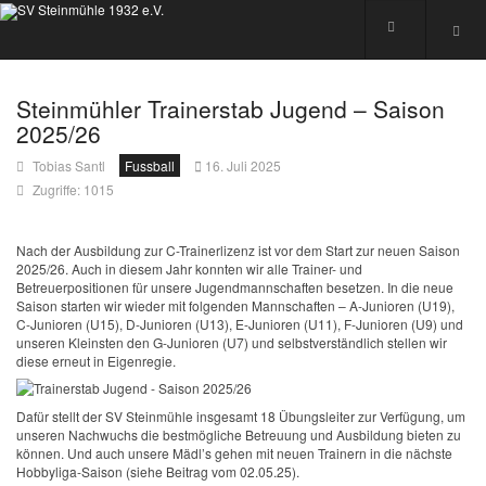
Steinmühler Trainerstab Jugend – Saison
2025/26
Tobias Santl
Fussball
16. Juli 2025
Zugriffe: 1015
Nach der Ausbildung zur C-Trainerlizenz ist vor dem Start zur neuen Saison
2025/26. Auch in diesem Jahr konnten wir alle Trainer- und
Betreuerpositionen für unsere Jugendmannschaften besetzen. In die neue
Saison starten wir wieder mit folgenden Mannschaften – A-Junioren (U19),
C-Junioren (U15), D-Junioren (U13), E-Junioren (U11), F-Junioren (U9) und
unseren Kleinsten den G-Junioren (U7) und selbstverständlich stellen wir
diese erneut in Eigenregie.
Dafür stellt der SV Steinmühle insgesamt 18 Übungsleiter zur Verfügung, um
unseren Nachwuchs die bestmögliche Betreuung und Ausbildung bieten zu
können. Und auch unsere Mädl’s gehen mit neuen Trainern in die nächste
Hobbyliga-Saison (siehe Beitrag vom 02.05.25).