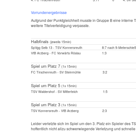
Vorrundenergebnisse
Aufgrund der Punktgleichheit musste in Gruppe B eine interne T
weitere Titelverteidigung verpasste.
Halbfinals
(jeweils 15min)
SpVgg Selb 13 - TSV Konnersreuth
8:7 nach 9-Meterschie
VfB Arzberg - FC Vorwärts Röslau
1:3
Spiel um Platz 7
(1x 15min)
FC Tirschenreuth - SV Steinmühle
3:2
Spiel um Platz 5
(1x 15min)
TSV Waldershof - SV Mitterteich
1:5
Spiel um Platz 3
(1x 15min)
TSV Konnersreuth - VfB Arzberg
2:3
Leider verletzte sich im Spiel um den 3. Platz ein Spieler de
hoffentlich nicht allzu schwerwiegende Verletzung und schnell