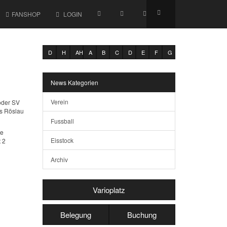
FANSHOP
LOGIN
D
H
AH
A
B
C
D
E
F
G
News Kategorien
Verein
oder SV
ts Röslau
Fussball
ie
Eisstock
 2
Archiv
Varioplatz
Belegung
Buchung