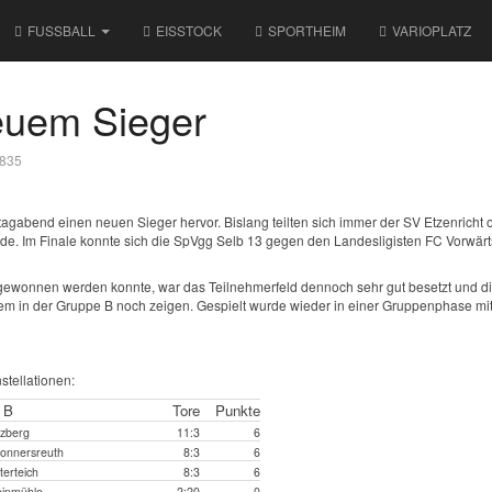
FUSSBALL
EISSTOCK
SPORTHEIM
VARIOPLATZ
euem Sieger
1835
gabend einen neuen Sieger hervor. Bislang teilten sich immer der SV Etzenricht 
e. Im Finale konnte sich die SpVgg Selb 13 gegen den Landesligisten FC Vorwär
 gewonnen werden konnte, war das Teilnehmerfeld dennoch sehr gut besetzt und d
llem in der Gruppe B noch zeigen. Gespielt wurde wieder in einer Gruppenphase mit
tellationen:
 B
Tore
Punkte
rzberg
11:3
6
onnersreuth
8:3
6
terteich
8:3
6
einmühle
2:20
0