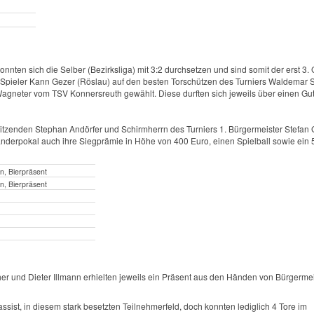
nnten sich die Selber (Bezirksliga) mit 3:2 durchsetzen und sind somit der erst 3.
e Spieler Kann Gezer (Röslau) auf den besten Torschützen des Turniers Waldemar 
d Wagneter vom TSV Konnersreuth gewählt. Diese durften sich jeweils über einen Gu
zenden Stephan Andörfer und Schirmherrn des Turniers 1. Bürgermeister Stefan Gr
rpokal auch ihre Siegprämie in Höhe von 400 Euro, einen Spielball sowie ein 5
n, Bierpräsent
n, Bierpräsent
her und Dieter Illmann erhielten jeweils ein Präsent aus den Händen von Bürgermei
ssist, in diesem stark besetzten Teilnehmerfeld, doch konnten lediglich 4 Tore im