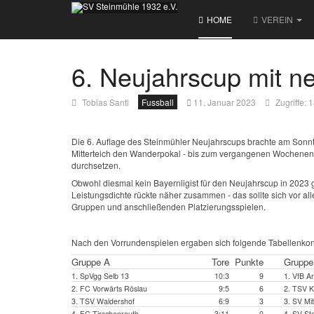
HOME
VEREIN
6. Neujahrscup mit n
Tobias Santl
Fussball
11. Januar 2023
Zugriffe: 
Die 6. Auflage des Steinmühler Neujahrscups brachte am Sonnta
Mitterteich den Wanderpokal - bis zum vergangenen Wochenend
durchsetzen.
Obwohl diesmal kein Bayernligist für den Neujahrscup in 2023
Leistungsdichte rückte näher zusammen - das sollte sich vor a
Gruppen und anschließenden Platzierungsspielen.
Nach den Vorrundenspielen ergaben sich folgende Tabellenkons
Gruppe A
Tore
Punkte
Gruppe
1. SpVgg Selb 13
10:3
9
1. VfB A
2. FC Vorwärts Röslau
9:5
6
2. TSV K
3. TSV Waldershof
6:9
3
3. SV Mit
4. FC Tirschenreuth
3:11
0
4. SV St