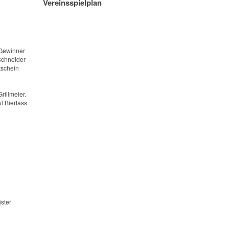
Vereinsspielplan
 Gewinner
Schneider
tschein
illmeier.
l Bierfass
ster