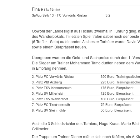
Finale
(1x 18min)
SpVgg Selb 13 - FC Vorwärts Röslau
3:2
Obwohl der Landesligist aus Röslau zweimal in Führung ging, ko
des Wanderpokals. Im letzten Spiel trafen dabei noch der best
(6 Treffer - Selb) aufeinander. Als bester Torhüter wurde Davi
sowie einem Bierpräsent freuen.
Übergeben wurden die Geld- und Sachpreise durch den 1. Vorsit
Die Sieger um Trainer Mohammed Tamo durften neben dem Wande
in Empfang nehmen.
2. Platz FC Vorwärts Röslau
350 Euro, Trainingslaibche
3. Platz VfB Arzberg
225 Euro, Trainingslaibche
4. Platz TSV Konnersreuth
175 Euro, Bierpräsent
5. Platz SV Mitterteich
125 Euro, Bierpräsent
6. Platz TSV Waldershof
100 Euro, Bierpräsent
7. Platz FC Tirschenreuth
75 Euro, Bierpräsent
8. Platz SV Steinmühle
50 Euro, Bierpräsent
Auch die 3 Schiedsrichter des Turniers, Hugo Kraus, Mario Bäc
Grillmeier.
Die Truppe um Trainer Diener mühte sich nach Kräften, als A-Kla