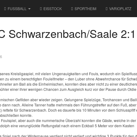
FUSSBALL
EISSTOCK
SPORTHEIM
VARIOPLATZ
FC Schwarzenbach/Saale 2:1
76
senes Kreisligaspiel, mit vielen Ungenauigkeiten und Fouls, wodurch ein Spielflu
nuten zu einem berechtigten Foulelfmeter – den Luber ohne Abwehrchance für Schw
neller am Ball als die Einheimischen, konnten dies aber nicht zu einer deutlicher
inmühler einer ihrer wenigen Chancen zum Ausgleich kurz vor der Pause durch Oldie
.
heimischen Gefilden aber wieder zeigen. Gelungene Spielzüge, Torchancen und Ball
elb dann nach. Alleine Tanner hatte mehrmals den Führungstreffer auf den Fuß, abe
x) rettete für Schwarzenbach. Doch es dauerte bis 10 Minuten vor dem Schlusspfiff
abschließen konnte.
 Foulspiel, aber auch die nummerische Überzahl konnten die Gäste, welche in der 
Adolph eine verunglückte Rettungstat nach einem Eckball 5 Meter vor dem Kasten
Spiel nach der Winterpause verdient nicht verliert und wichtige 3 Punkte für den d