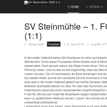
HOME
VEREIN
SV Steinmühle – 1. 
(1:1)
Tobias Santl
Fussball
14. April 2019
Zugriffe: 47
In der ersten Halbzeit sahen die Zuschauer ein eher durchwach
Stande kam. Eines dieser Foulspiele führte bereits nach 8 Mi
verwandelte. Auch danach waren die Gäste immer einen Tick sch
Führung nutzen. Und so war es fast folgerichtig, dass die Ste
nutzen konnten. Der im Nachsetzen da Silva bezwingen konnte
Die zweite Hälfte, konnte die heimische Elf ihre Dominanz in 
alles was in der ersten Halbzeit gefehlt hat reichte Schwarz-G
teilweise überhastet alleine vor dem Tor oder das Aluminium (4
Faltenbacher abermals einen sehenswerten Angriff erfolgreich 
In der 83. Minute sah Gradl die Ampelkarte wegen wiederholten
kaum zu gefährlichen Aktionen kamen, nutzen. Nur einmal als 
unbedrängt vorbeischoss.
Letztendlich muss man sagen, dass Steinmühle auch sein drittes 