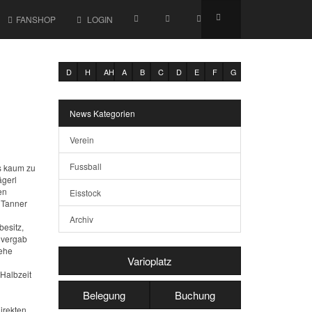
FANSHOP
LOGIN
D
H
AH
A
B
C
D
E
F
G
News Kategorien
Verein
Fussball
ss kaum zu
ägerl
en
Eisstock
 Tanner
Archiv
besitz,
r vergab
 ehe
Varioplatz
Halbzeit
Belegung
Buchung
irekten