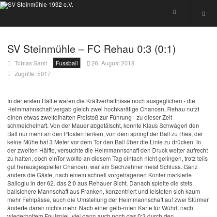
SV Steinmühle – FC Rehau 0:3 (0:1)
Tobias Santl
Fussball
26. August 2018
Zugriffe: 5017
In der ersten Hälfte waren die Kräftverhältnisse noch ausgeglichen - die
Heimmannschaft vergab gleich zwei hochkarätige Chancen, Rehau nutzt
einen etwas zweifelhaften Freistoß zur Führung - zu dieser Zeit
schmeichelhaft. Von der Mauer abgefälscht, konnte Klaus Schwägerl den
Ball nur mehr an den Pfosten lenken, von dem springt der Ball zu Ries, der
keine Mühe hat 3 Meter vor dem Tor den Ball über die Linie zu drücken. In
der zweiten Hälfte, versuchte die Heimmannschaft den Druck weiter aufrecht
zu halten, doch einTor wollte an diesem Tag einfach nicht gelingen, trotz teils
gut herausgespielter Chancen, war am Sechzehner meist Schluss. Ganz
anders die Gäste, nach einem schnell vorgetragenen Konter markierte
Salioglu in der 62. das 2:0 aus Rehauer Sicht. Danach spielte die stets
ballsichere Mannschaft aus Franken, konzentriert und leisteten sich kaum
mehr Fehlpässe, auch die Umstellung der Heimmannschaft auf zwei Stürmer
änderte daran nichts mehr. Nach einer gelb-roten Karte für Wührl, nach
wiederholtem Foulspiel, viel dann auch noch das 0:3 durch den