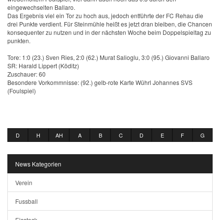
eingewechselten Ballaro.
Das Ergebnis viel ein Tor zu hoch aus, jedoch entführte der FC Rehau die
drei Punkte verdient. Für Steinmühle heißt es jetzt dran bleiben, die Chancen
konsequenter zu nutzen und in der nächsten Woche beim Doppelspieltag zu
punkten.
Tore: 1:0 (23.) Sven Ries, 2:0 (62.) Murat Salioglu, 3:0 (95.) Giovanni Ballaro
SR: Harald Lippert (Köditz)
Zuschauer: 60
Besondere Vorkommnisse: (92.) gelb-rote Karte Wührl Johannes SVS
(Foulspiel)
D
H
AH
A
B
C
D
E
F
G
News Kategorien
Verein
Fussball
Eisstock