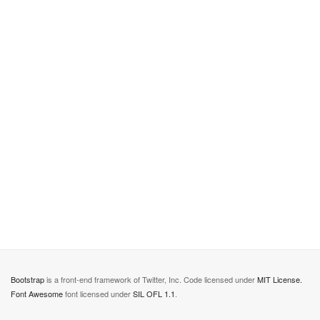
Bootstrap
is a front-end framework of Twitter, Inc. Code licensed under
MIT License.
Font Awesome
font licensed under
SIL OFL 1.1
.