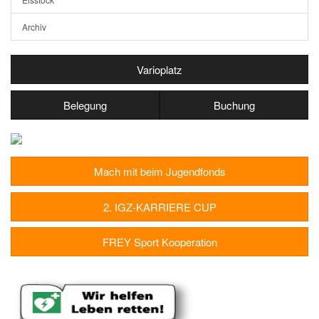
Archiv
Varioplatz
Belegung
Buchung
Mach mit beim Jugendfonds
2. IGZ-KARRIERE CUP
FREY Sport Kooperation