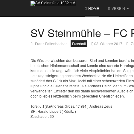
HOME
VEREIN
SV Steinmühle – FC R
Franz Faltenbacher
Fussball
03. Oktober 2017
Zu
Die Gäste erwischten den besseren Start und konnten bereits in 
heimischen Hintermannschaft und konnte eine scharfe Hereingabe
kommen da sie ungewöhnlich viele Abspielfehler hatten. So ging
Leistungssteigerung nach dem Wechsel setzte die Heimelf den 
zunächst das Glück als Max Hecht mit einer sehenswerten Einze
lupfte und die Querlatte rettete. Als Andreas Reichl dann im S
verwandelten Elfmeter den bis dahin hochverdienten Ausgleich
doch blieb es letztendlich beim gerechten Unentschieden.
Tore: 0:1(8.)Andreas Gross, 1:1(84.) Andreas Zeus
SR: Harald Lippert ( Köditz )
Zuschauer: 60