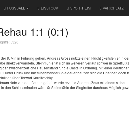
FUSSBALL
EISSTOCK
SPORTHEIM
VARIOPLATZ
ehau 1:1 (0:1)
griffe: 5320
der 8. Min in Führung gehen. Andreas Gross nutzte einen Flüchtigkeitsfehler in de
 direkt verwandeln. Steinmühle tat sich im weiteren Verlauf schwer in Spielfluß 
 der zwischenzeitliche Pausenstand für die Gäste in Ordnung. Mit einer deutliche
FC unter Druck und mit zunehmender Spieldauer häuften sich die Chancen doch fe
laktion über Torwart Karnitzschky
trafraum rüde von den Beinen geholt wurde erzielte Andreas Zeus mit einem sicher
. In den Schlussminuten wäre für Steinmühle der Siegtreffer durchaus Möglich ge