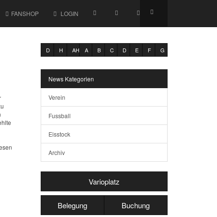
FANSHOP
LOGIN
D
H
AH
A
B
C
D
E
F
G
News Kategorien
Verein
r
zu
n
Fussball
hlte
Eisstock
wesen
Archiv
Varioplatz
Belegung
Buchung