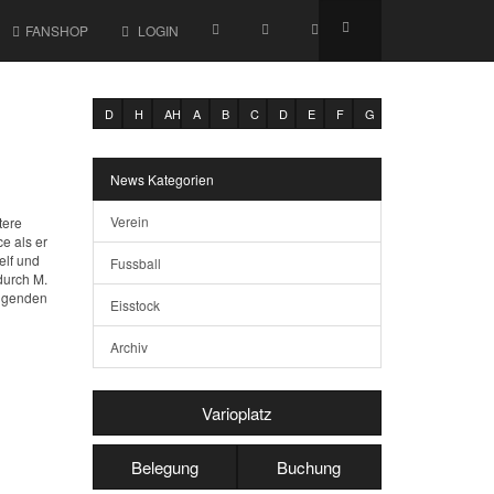
FANSHOP
LOGIN
D
H
AH
A
B
C
D
E
F
G
News Kategorien
Verein
tere
e als er
elf und
Fussball
durch M.
olgenden
Eisstock
Archiv
Varioplatz
Belegung
Buchung