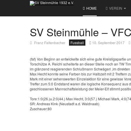
HOME
VEREIN
SV Steinmühle – VFC 
Franz Faltenbacher
Fussball
10. September 2017
(faf) Von Beginn an entwickelte sich eine gute Kreisligapartie 
Torschütze A. Reichl scheiterte an dieser Stelle noch an TW Ti
im glänzend reagierenden Schlußmann Schwägerl ,im direkten Du
Max Hecht konnte seine Farben bis zur Halbzeit mit 2 Treffern 
Mark mit einer sehenswerten Einzelaktion für eine gewisse Vo
Treffer zum 5:0 Endstand waren die logische Konsequenz aus 
geschlossenen Mannschaftsleistung der Meier-Elf stimmt posit
Tore:1:0(26.)u.2:0(44.) Max Hecht, 3:0(57.) Michael Mark, 4:0(7
SR: Andreas Kink (Neustadt a.d. Waldnaab)
Zuschauer:80