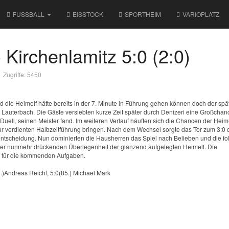
FUSSBALL
EISSTOCK
SPORTHEIM
VARIOPLATZ
Kirchenlamitz 5:0 (2:0)
Zugriffe: 5450
und die Heimelf hätte bereits in der 7. Minute in Führung gehen können doch der spä
m Lauterbach. Die Gäste versiebten kurze Zeit später durch Denizeri eine Großchanc
ell, seinen Meister fand. Im weiteren Verlauf häuften sich die Chancen der Heim
zur verdienten Halbzeitführung bringen. Nach dem Wechsel sorgte das Tor zum 3:0 
rentscheidung. Nun dominierten die Hausherren das Spiel nach Belieben und die f
der nunmehr drückenden Überlegenheit der glänzend aufgelegten Heimelf. Die
iv für die kommenden Aufgaben.
4.)Andreas Reichl, 5:0(85.) Michael Mark