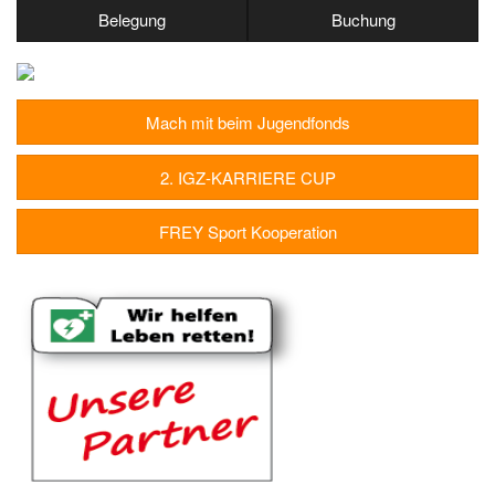
Belegung
Buchung
Mach mit beim Jugendfonds
2. IGZ-KARRIERE CUP
FREY Sport Kooperation