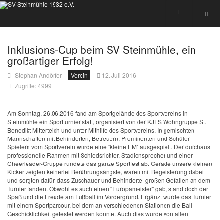
Inklusions-Cup beim SV Steinmühle, ein
großartiger Erfolg!
Stephan Andörfer
Verein
12. Juli 2016
Zugriffe: 4999
Am Sonntag, 26.06.2016 fand am Sportgelände des Sportvereins in
Steinmühle ein Sportturnier statt, organisiert von der KJFS Wohngruppe St.
Benedikt Mitterteich und unter Mithilfe des Sportvereins. In gemischten
Mannschaften mit Behinderten, Betreuern, Prominenten und Schüler-
Spielern vom Sportverein wurde eine "kleine EM" ausgespielt. Der durchaus
professionelle Rahmen mit Schiedsrichter, Stadionsprecher und einer
Cheerleader-Gruppe rundete das ganze Sportfest ab. Gerade unsere kleinen
Kicker zeigten keinerlei Berührungsängste, waren mit Begeisterung dabei
und sorgten dafür, dass Zuschauer und Behinderte großen Gefallen an dem
Turnier fanden. Obwohl es auch einen "Europameister" gab, stand doch der
Spaß und die Freude am Fußball im Vordergrund. Ergänzt wurde das Turnier
mit einem Sportparcour, bei dem an verschiedenen Stationen die Ball-
Geschicklichkeit getestet werden konnte. Auch dies wurde von allen