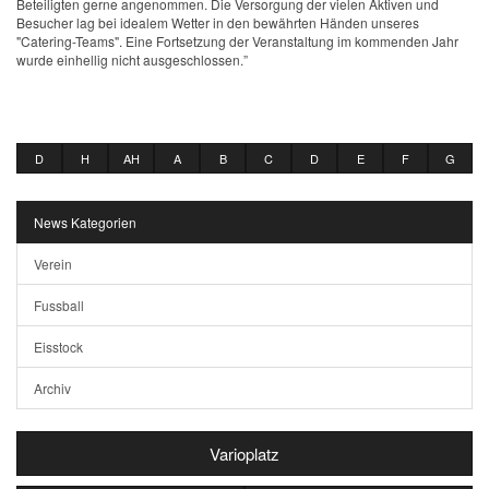
Beteiligten gerne angenommen. Die Versorgung der vielen Aktiven und
Besucher lag bei idealem Wetter in den bewährten Händen unseres
"Catering-Teams". Eine Fortsetzung der Veranstaltung im kommenden Jahr
wurde einhellig nicht ausgeschlossen.”
D
H
AH
A
B
C
D
E
F
G
News Kategorien
Verein
Fussball
Eisstock
Archiv
Varioplatz