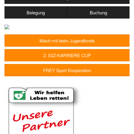
Belegung
Buchung
Mach mit beim Jugendfonds
2. IGZ-KARRIERE CUP
FREY Sport Kooperation