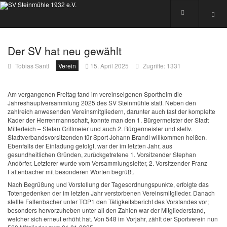
Der SV hat neu gewählt
Tobias Santl
Verein
15. April 2025
Zugriffe: 1331
Am vergangenen Freitag fand im vereinseigenen Sportheim die
Jahreshauptversammlung 2025 des SV Steinmühle statt. Neben den
zahlreich anwesenden Vereinsmitgliedern, darunter auch fast der komplette
Kader der Herrenmannschaft, konnte man den 1. Bürgermeister der Stadt
Mitterteich – Stefan Grillmeier und auch 2. Bürgermeister und stellv.
Stadtverbandsvorsitzenden für Sport Johann Brandl willkommen heißen.
Ebenfalls der Einladung gefolgt, war der im letzten Jahr, aus
gesundheitlichen Gründen, zurückgetretene 1. Vorsitzender Stephan
Andörfer. Letzterer wurde vom Versammlungsleiter, 2. Vorsitzender Franz
Faltenbacher mit besonderen Worten begrüßt.
Nach Begrüßung und Vorstellung der Tagesordnungspunkte, erfolgte das
Totengedenken der im letzten Jahr verstorbenen Vereinsmitglieder. Danach
stellte Faltenbacher unter TOP1 den Tätigkeitsbericht des Vorstandes vor;
besonders hervorzuheben unter all den Zahlen war der Mitgliederstand,
welcher sich erneut erhöht hat. Von 548 im Vorjahr, zählt der Sportverein nun