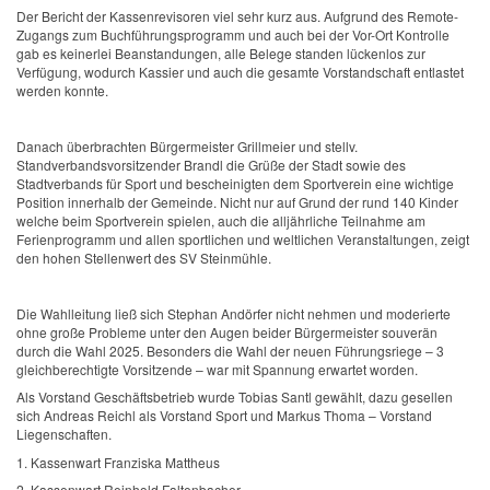
Der Bericht der Kassenrevisoren viel sehr kurz aus. Aufgrund des Remote-
Zugangs zum Buchführungsprogramm und auch bei der Vor-Ort Kontrolle
gab es keinerlei Beanstandungen, alle Belege standen lückenlos zur
Verfügung, wodurch Kassier und auch die gesamte Vorstandschaft entlastet
werden konnte.
Danach überbrachten Bürgermeister Grillmeier und stellv.
Standverbandsvorsitzender Brandl die Grüße der Stadt sowie des
Stadtverbands für Sport und bescheinigten dem Sportverein eine wichtige
Position innerhalb der Gemeinde. Nicht nur auf Grund der rund 140 Kinder
welche beim Sportverein spielen, auch die alljährliche Teilnahme am
Ferienprogramm und allen sportlichen und weltlichen Veranstaltungen, zeigt
den hohen Stellenwert des SV Steinmühle.
Die Wahlleitung ließ sich Stephan Andörfer nicht nehmen und moderierte
ohne große Probleme unter den Augen beider Bürgermeister souverän
durch die Wahl 2025. Besonders die Wahl der neuen Führungsriege – 3
gleichberechtigte Vorsitzende – war mit Spannung erwartet worden.
Als Vorstand Geschäftsbetrieb wurde Tobias Santl gewählt, dazu gesellen
sich Andreas Reichl als Vorstand Sport und Markus Thoma – Vorstand
Liegenschaften.
1. Kassenwart Franziska Mattheus
2. Kassenwart Reinhold Faltenbacher