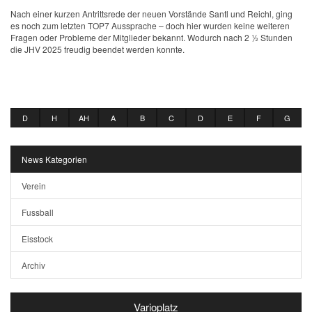
Nach einer kurzen Antrittsrede der neuen Vorstände Santl und Reichl, ging
es noch zum letzten TOP7 Aussprache – doch hier wurden keine weiteren
Fragen oder Probleme der Mitglieder bekannt. Wodurch nach 2 ½ Stunden
die JHV 2025 freudig beendet werden konnte.
D
H
AH
A
B
C
D
E
F
G
News Kategorien
Verein
Fussball
Eisstock
Archiv
Varioplatz