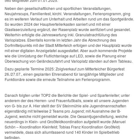
560 Mitglieder zum 01.01.2025.
Neben den gesellschaftlichen und sportlichen Veranstaltungen,
Neujahrscups, Familienfest, kirchl. Veranstaltungen, Ferienprogramm, ging
es im weiteren Verlauf um Unterhalt und Arbeiten rund um das Sportgelände.
So wurden 2024 der Hauptverteilerkasten saniert und mit einer
Glasfaserzuleitung ergänzt, der Rasenplatz wurde aerifiziert und gesandet.
Weiterhin erfolgte die Jahreswartung inkl. Granulatnachfüllung des
Varioplatzes. Ebenfalls konnte im letzten Jahr die Abrechnung des
Dorfmittelpunkts mit der Stadt Mitterteich erfolgen und der Hauptplatz wurde
mit einer digitalen Anzeigetafel ausgestattet. Aber auch kommende Projekte
wie die Umrüstung der Flutlichtanlage auf LED, sowie die Planung einer
Überwachung von Geländezufahrt und Varioplatz standen auf dem Tableau.
Dazu geplante Termine 2025: Zoiglverkauf zum Mitterteicher Bürgerfest
26./27.07., einen geplanten Ehrenabend für langjährige Mitglieder und
Funktionäre sowie die erneute Teilnahme am Ferienprogramm.
Danach folgten unter TOP2 die Berichte der Spiel- und Spartenleiter; unter
anderem der des Herren- und Frauenfußballs, sowie all unsere Jugenden
von G- bis zur A. Hier stellt der SV Steinmühle alle Jugendmannschaften
eigenständig mit teilweise 2 Teams pro Jugend; mit Ausnahme der B-
Jugend, welche nicht gemeldet wurde. Die Gesamtjugendleitung, welche
neuerdings in Klein- und Großfeldkoordination aufgeteilt wurde (Manuel
Schön – Koordination Kleinfeld; Tobias Franz Koordination Großfeld)
vermeldete, dass sich allumfassend rund 140 Kinder im Spielbetrieb
befinden.