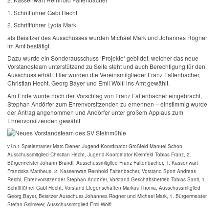
1. Schriftführer Gabi Hecht
2. Schriftführer Lydia Mark
als Beisitzer des Ausschusses wurden Michael Mark und Johannes Rögner
im Amt bestätigt.
Dazu wurde ein Sonderausschuss ‘Projekte‘ gebildet, welcher das neue
Vorstandsteam unterstützend zu Seite steht und auch Berechtigung für den
Ausschuss erhält. Hier wurden die Vereinsmitglieder Franz Faltenbacher,
Christian Hecht, Georg Bayer und Emil Wölfl ins Amt gewählt.
Am Ende wurde noch der Vorschlag von Franz Faltenbacher eingebracht,
Stephan Andörfer zum Ehrenvorsitzenden zu ernennen – einstimmig wurde
der Antrag angenommen und Andörfer unter großem Applaus zum
Ehrenvorsitzenden gewählt.
v.l.n.r. Spielertrainer Marc Diener, Jugend-Koordinator Großfeld Manuel Schön,
Ausschussmitglied Christian Hecht, Jugend-Koordinator Kleinfeld Tobias Franz, 2.
Bürgermeister Johann Brandl, Ausschussmitglied Franz Faltenbacher, 1. Kassenwart
Franziska Mattheus, 2. Kassenwart Reinhold Faltenbacher, Vorstand Sport Andreas
Reichl, Ehrenvorsitzender Stephan Andörfer, Vorstand Geschäftsbetrieb Tobias Santl, 1.
Schriftführer Gabi Hecht, Vorstand Liegenschaften Markus Thoma, Ausschussmitglied
Georg Bayer, Beisitzer Ausschuss Johannes Rögner und Michael Mark, 1. Bürgermeister
Stefan Grillmeier, Ausschussmitglied Emil Wölfl