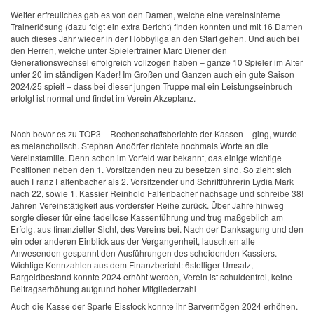
Weiter erfreuliches gab es von den Damen, welche eine vereinsinterne
Trainerlösung (dazu folgt ein extra Bericht) finden konnten und mit 16 Damen
auch dieses Jahr wieder in der Hobbyliga an den Start gehen. Und auch bei
den Herren, welche unter Spielertrainer Marc Diener den
Generationswechsel erfolgreich vollzogen haben – ganze 10 Spieler im Alter
unter 20 im ständigen Kader! Im Großen und Ganzen auch ein gute Saison
2024/25 spielt – dass bei dieser jungen Truppe mal ein Leistungseinbruch
erfolgt ist normal und findet im Verein Akzeptanz.
Noch bevor es zu TOP3 – Rechenschaftsberichte der Kassen – ging, wurde
es melancholisch. Stephan Andörfer richtete nochmals Worte an die
Vereinsfamilie. Denn schon im Vorfeld war bekannt, das einige wichtige
Positionen neben den 1. Vorsitzenden neu zu besetzen sind. So zieht sich
auch Franz Faltenbacher als 2. Vorsitzender und Schriftführerin Lydia Mark
nach 22, sowie 1. Kassier Reinhold Faltenbacher nachsage und schreibe 38!
Jahren Vereinstätigkeit aus vorderster Reihe zurück. Über Jahre hinweg
sorgte dieser für eine tadellose Kassenführung und trug maßgeblich am
Erfolg, aus finanzieller Sicht, des Vereins bei. Nach der Danksagung und den
ein oder anderen Einblick aus der Vergangenheit, lauschten alle
Anwesenden gespannt den Ausführungen des scheidenden Kassiers.
Wichtige Kennzahlen aus dem Finanzbericht: 6stelliger Umsatz,
Bargeldbestand konnte 2024 erhöht werden, Verein ist schuldenfrei, keine
Beitragserhöhung aufgrund hoher Mitgliederzahl
Auch die Kasse der Sparte Eisstock konnte ihr Barvermögen 2024 erhöhen.