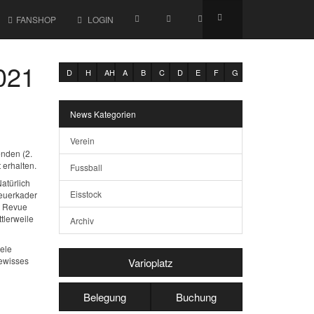
FANSHOP
LOGIN
021
D
H
AH
A
B
C
D
E
F
G
News Kategorien
Verein
enden (2.
 erhalten.
Fussball
atürlich
Eisstock
reuerkader
t Revue
tlerweile
Archiv
iele
gewisses
Varioplatz
Belegung
Buchung