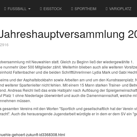
FUSSBALL
EISSTOCK
SPORTHEIM
VARIOPLATZ
r Jahreshauptversammlung 2
: 2916
ptversammlung mit Neuwahlen statt. Gleich zu Beginn ließ der wiedergewählte 1.
 nunmehr über 500 Mitglieder zählt. Weiterhin blieben auch alle weiteren Vorsitz
inhold Faltenbacher und die beiden Schriftführerinnen Lydia Mark und Gabi Hecht
ims und der Asphaltstockbahn sowie Arbeiten am und um den Kunstrasenplatz. N
d weiterer Spartenleiter nicht fehlen. Mit einem 15 Mann starken Trainer- und Bet
end. Andreas Reichl ließ das erste Halbjahr nach Auflösung der Spielgemeinschaf
auf Platz 1 ohne Niederlage überwintert und auch die Damenmannschaft, welche mit
 hinnehmen müssen.
gesamten Vereins mit den Worten "Sportlich und gesellschaftlich hat der Verein v
bracht". Auch die herausragende Jugendarbeit würdigte er in dem er dem SV ein "
inmuehle-gehoert-zukunft-id3368308.html