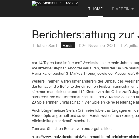
HOME
VEREIN
Berichterstattung zu
Tobias Santl
Verein
26. November 2021
Zugriffe
Vor 14 Tagen fand im "neuen" Vereinsheim die erste Jahreshau
Vorsitzende Stephan Andörfer verlauten, dass der SV Steinmühle
Franz Faltenbacher, 3. Markus Thoma) sowie der Kassenwart Re
Weitere Themen waren unter anderem der Umbau des Vereinshe
durften auch die Berichte der einzelnen Fußballmannschaften un
kümmert man sich um rund 110 Kinder von der G- bis zur B-Jug
passieren, wo die Herrenmannschaft in der A-Klasse Stiftland 
20 Spielerinnen umfasst, hat in vier Spielen keine Niederlage
Auch Bürgermeister Stefan Grillmeier lobte das Engagement des 
Fördertöpfe angezapft und so den Verein weiter nach vorne ge
Alleinstellungsmerkmal" zuschreibt.
Zum ausführlichen Bericht von onetz gehts hier:
https://www.onetz.de/oberpfalz/steinmuehle-mitterteich/sv-ste