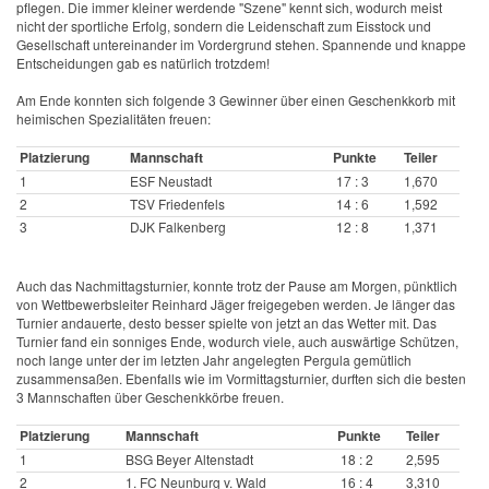
pflegen. Die immer kleiner werdende "Szene" kennt sich, wodurch meist
nicht der sportliche Erfolg, sondern die Leidenschaft zum Eisstock und
Gesellschaft untereinander im Vordergrund stehen. Spannende und knappe
Entscheidungen gab es natürlich trotzdem!
Am Ende konnten sich folgende 3 Gewinner über einen Geschenkkorb mit
heimischen Spezialitäten freuen:
Platzierung
Mannschaft
Punkte
Teiler
1
ESF Neustadt
17 : 3
1,670
2
TSV Friedenfels
14 : 6
1,592
3
DJK Falkenberg
12 : 8
1,371
Auch das Nachmittagsturnier, konnte trotz der Pause am Morgen, pünktlich
von Wettbewerbsleiter Reinhard Jäger freigegeben werden. Je länger das
Turnier andauerte, desto besser spielte von jetzt an das Wetter mit. Das
Turnier fand ein sonniges Ende, wodurch viele, auch auswärtige Schützen,
noch lange unter der im letzten Jahr angelegten Pergula gemütlich
zusammensaßen. Ebenfalls wie im Vormittagsturnier, durften sich die besten
3 Mannschaften über Geschenkkörbe freuen.
Platzierung
Mannschaft
Punkte
Teiler
1
BSG Beyer Altenstadt
18 : 2
2,595
2
1. FC Neunburg v. Wald
16 : 4
3,310