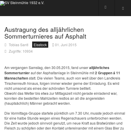
Austragung des alljährlichen
Sommerturnieres auf Asphalt
Tobias Santl
Eisstock
01. Juni 2015
Zugriffe: 10934
Am vergangen Samstag, den 30.05.2015, fand unser
alljährliches
Sommerturnier
auf der Asphaltanlage in Steinmühle mit
2 Gruppen á 11
Mannschaften
statt. Die vielen Teams, auch von weit über den Landkreis
Tirschenreuth hinaus, folgen immer wieder gerne der Einladung. Es wird
nicht umsonst als eines der schönsten Turniere betitelt.
Obwohl das Wetter bis etwa zur Mittagszeit nicht gerade einladend war,
konnten die bestellten Mahlzeiten restlos an all die angereisten
(hauptsächlich) Männer gebracht werden.
Die Vormittags-Gruppe startete pünktlich um 7.30 Uhr, musste jedoch einmal
für eine halbe Stunde wegen eines Regenschauers unterbrochen werden.
Die Zeit wurde jedoch sinnvoll genutzt, um neue Kraft aus Bratwürsten und
Fleisch zu schöpfen oder den Kontakt untereinander mit einem Glas Bier zu