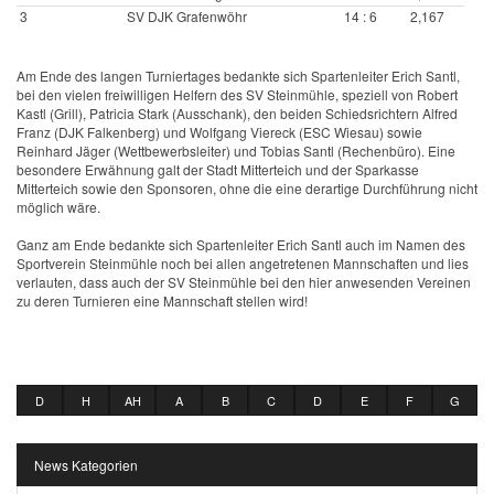
3
SV DJK Grafenwöhr
14 : 6
2,167
Am Ende des langen Turniertages bedankte sich Spartenleiter Erich Santl,
bei den vielen freiwilligen Helfern des SV Steinmühle, speziell von Robert
Kastl (Grill), Patricia Stark (Ausschank), den beiden Schiedsrichtern Alfred
Franz (DJK Falkenberg) und Wolfgang Viereck (ESC Wiesau) sowie
Reinhard Jäger (Wettbewerbsleiter) und Tobias Santl (Rechenbüro). Eine
besondere Erwähnung galt der Stadt Mitterteich und der Sparkasse
Mitterteich sowie den Sponsoren, ohne die eine derartige Durchführung nicht
möglich wäre.
Ganz am Ende bedankte sich Spartenleiter Erich Santl auch im Namen des
Sportverein Steinmühle noch bei allen angetretenen Mannschaften und lies
verlauten, dass auch der SV Steinmühle bei den hier anwesenden Vereinen
zu deren Turnieren eine Mannschaft stellen wird!
D
H
AH
A
B
C
D
E
F
G
News Kategorien