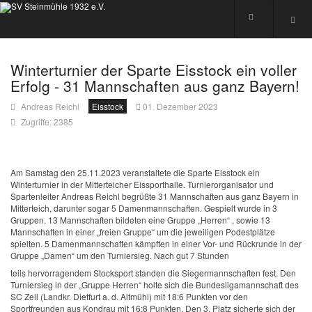
Winterturnier der Sparte Eisstock ein voller
Erfolg - 31 Mannschaften aus ganz Bayern!
Andreas Reichl
Eisstock
01. Dezember 2023
Zugriffe: 2385
Am Samstag den 25.11.2023 veranstaltete die Sparte Eisstock ein
Winterturnier in der Mitterteicher Eissporthalle. Turnierorganisator und
Spartenleiter Andreas Reichl begrüßte 31 Mannschaften aus ganz Bayern in
Mitterteich, darunter sogar 5 Damenmannschaften. Gespielt wurde in 3
Gruppen. 13 Mannschaften bildeten eine Gruppe „Herren“ , sowie 13
Mannschaften in einer „freien Gruppe“ um die jeweiligen Podestplätze
spielten. 5 Damenmannschaften kämpften in einer Vor- und Rückrunde in der
Gruppe „Damen“ um den Turniersieg. Nach gut 7 Stunden
teils hervorragendem Stocksport standen die Siegermannschaften fest. Den
Turniersieg in der „Gruppe Herren“ holte sich die Bundesligamannschaft des
SC Zell (Landkr. Dietfurt a. d. Altmühl) mit 18:6 Punkten vor den
Sportfreunden aus Kondrau mit 16:8 Punkten. Den 3. Platz sicherte sich der