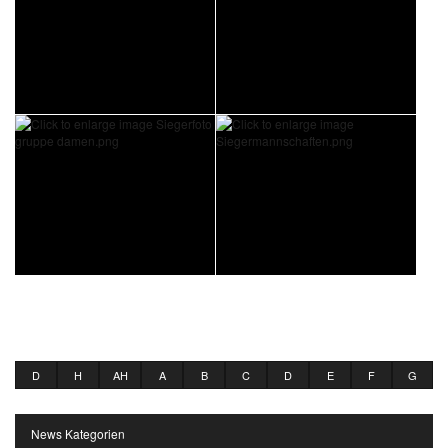
D
H
AH
A
B
C
D
E
F
G
News Kategorien