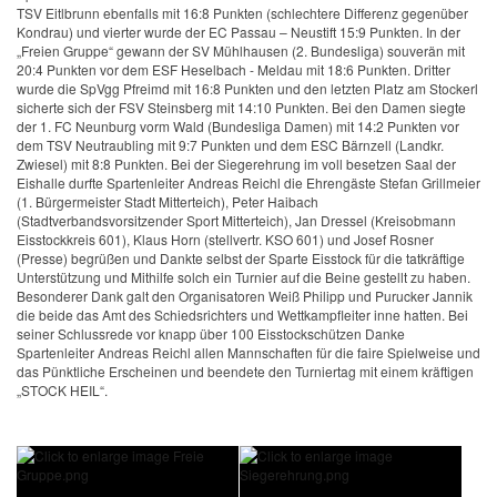
TSV Eitlbrunn ebenfalls mit 16:8 Punkten (schlechtere Differenz gegenüber
Kondrau) und vierter wurde der EC Passau – Neustift 15:9 Punkten. In der
„Freien Gruppe“ gewann der SV Mühlhausen (2. Bundesliga) souverän mit
20:4 Punkten vor dem ESF Heselbach - Meldau mit 18:6 Punkten. Dritter
wurde die SpVgg Pfreimd mit 16:8 Punkten und den letzten Platz am Stockerl
sicherte sich der FSV Steinsberg mit 14:10 Punkten. Bei den Damen siegte
der 1. FC Neunburg vorm Wald (Bundesliga Damen) mit 14:2 Punkten vor
dem TSV Neutraubling mit 9:7 Punkten und dem ESC Bärnzell (Landkr.
Zwiesel) mit 8:8 Punkten. Bei der Siegerehrung im voll besetzen Saal der
Eishalle durfte Spartenleiter Andreas Reichl die Ehrengäste Stefan Grillmeier
(1. Bürgermeister Stadt Mitterteich), Peter Haibach
(Stadtverbandsvorsitzender Sport Mitterteich), Jan Dressel (Kreisobmann
Eisstockkreis 601), Klaus Horn (stellvertr. KSO 601) und Josef Rosner
(Presse) begrüßen und Dankte selbst der Sparte Eisstock für die tatkräftige
Unterstützung und Mithilfe solch ein Turnier auf die Beine gestellt zu haben.
Besonderer Dank galt den Organisatoren Weiß Philipp und Purucker Jannik
die beide das Amt des Schiedsrichters und Wettkampfleiter inne hatten. Bei
seiner Schlussrede vor knapp über 100 Eisstockschützen Danke
Spartenleiter Andreas Reichl allen Mannschaften für die faire Spielweise und
das Pünktliche Erscheinen und beendete den Turniertag mit einem kräftigen
„STOCK HEIL“.