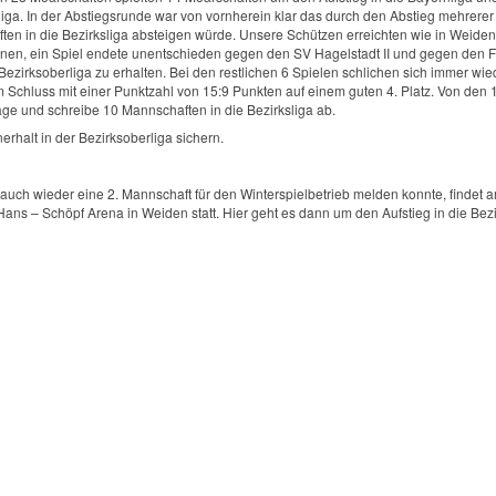
iga. In der Abstiegsrunde war von vornherein klar das durch den Abstieg mehrerer
en in die Bezirksliga absteigen würde. Unsere Schützen erreichten wie in Weide
nnen, ein Spiel endete unentschieden gegen den SV Hagelstadt II und gegen den 
ezirksoberliga zu erhalten. Bei den restlichen 6 Spielen schlichen sich immer wie
 Schluss mit einer Punktzahl von 15:9 Punkten auf einem guten 4. Platz. Von den 
age und schreibe 10 Mannschaften in die Bezirksliga ab.
rhalt in der Bezirksoberliga sichern.
ch wieder eine 2. Mannschaft für den Winterspielbetrieb melden konnte, findet a
 Hans – Schöpf Arena in Weiden statt. Hier geht es dann um den Aufstieg in die Bezi