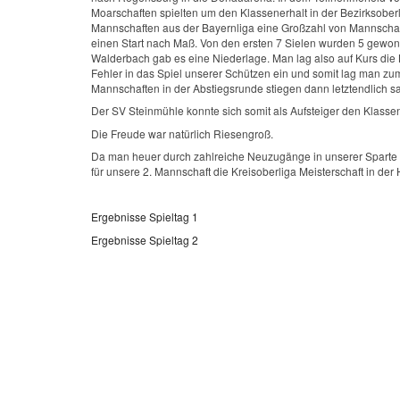
Moarschaften spielten um den Klassenerhalt in der Bezirksoberl
Mannschaften aus der Bayernliga eine Großzahl von Mannschaft
einen Start nach Maß. Von den ersten 7 Sielen wurden 5 gewo
Walderbach gab es eine Niederlage. Man lag also auf Kurs die B
Fehler in das Spiel unserer Schützen ein und somit lag man zum
Mannschaften in der Abstiegsrunde stiegen dann letztendlich s
Der SV Steinmühle konnte sich somit als Aufsteiger den Klassene
Die Freude war natürlich Riesengroß.
Da man heuer durch zahlreiche Neuzugänge in unserer Sparte au
für unsere 2. Mannschaft die Kreisoberliga Meisterschaft in der
Ergebnisse Spieltag 1
Ergebnisse Spieltag 2