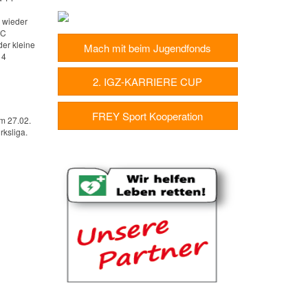
n wieder
FC
der kleine
Mach mit beim Jugendfonds
14
2. IGZ-KARRIERE CUP
FREY Sport Kooperation
m 27.02.
rksliga.