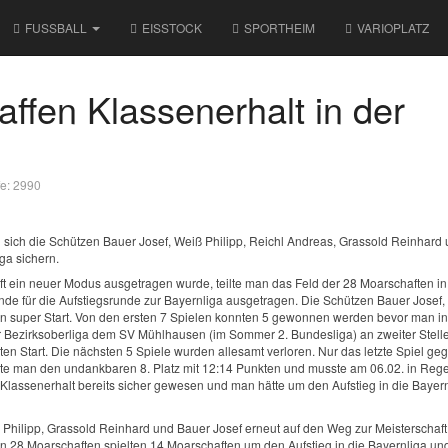
FUSSBALL
EISSTOCK
SPORTHEIM
VARIOPLATZ
ffen Klassenerhalt in der
fe: 2990
en sich die Schützen Bauer Josef, Weiß Philipp, Reichl Andreas, Grassold Reinhard
iga sichern.
t ein neuer Modus ausgetragen wurde, teilte man das Feld der 28 Moarschaften in
de für die Aufstiegsrunde zur Bayernliga ausgetragen. Die Schützen Bauer Josef,
en super Start. Von den ersten 7 Spielen konnten 5 gewonnen werden bevor man in
r Bezirksoberliga dem SV Mühlhausen (im Sommer 2. Bundesliga) an zweiter Stell
n Start. Die nächsten 5 Spiele wurden allesamt verloren. Nur das letzte Spiel ge
e man den undankbaren 8. Platz mit 12:14 Punkten und musste am 06.02. in Reg
Klassenerhalt bereits sicher gewesen und man hätte um den Aufstieg in die Bayer
Philipp, Grassold Reinhard und Bauer Josef erneut auf den Weg zur Meisterschaft
 28 Moarschaften spielten 14 Moarschaften um den Aufstieg in die Bayernliga un