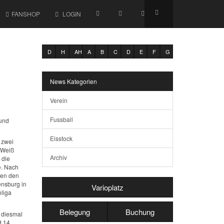
FANSHOP
LOGIN
D
H
AH
A
B
C
D
E
F
G
News Kategorien
Verein
Fussball
 und
Eisstock
 zwei
 Weiß
Archiv
 die
e. Nach
gen den
ensburg in
Varioplatz
nliga
Belegung
Buchung
 diesmal
d 14