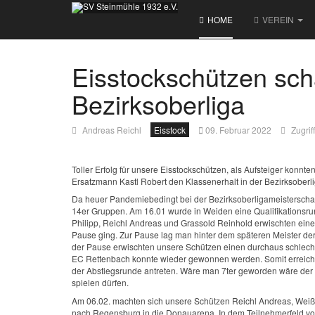
HOME
VEREIN
Eisstockschützen scha
Bezirksoberliga
Andreas Reichl
Eisstock
09. Februar 2022
Zugrif
Toller Erfolg für unsere Eisstockschützen, als Aufsteiger konnt
Ersatzmann Kastl Robert den Klassenerhalt in der Bezirksoberl
Da heuer Pandemiebedingt bei der Bezirksoberligameisterschaf
14er Gruppen. Am 16.01 wurde in Weiden eine Qualifikationsrun
Philipp, Reichl Andreas und Grassold Reinhold erwischten ein
Pause ging. Zur Pause lag man hinter dem späteren Meister de
der Pause erwischten unsere Schützen einen durchaus schlechte
EC Rettenbach konnte wieder gewonnen werden. Somit erreicht
der Abstiegsrunde antreten. Wäre man 7ter geworden wäre der 
spielen dürfen.
Am 06.02. machten sich unsere Schützen Reichl Andreas, Weiß 
nach Regensburg in die Donauarena. In dem Teilnehmerfeld von