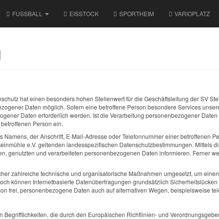
FUSSBALL
EISSTOCK
SPORTHEIM
VARIOPLATZ
g
nschutz hat einen besonders hohen Stellenwert für die Geschäftsleitung der SV Ste
ezogener Daten möglich. Sofern eine betroffene Person besondere Services unser
ener Daten erforderlich werden. Ist die Verarbeitung personenbezogener Daten er
 betroffenen Person ein.
Namens, der Anschrift, E-Mail-Adresse oder Telefonnummer einer betroffenen Perso
teinmühle e.V. geltenden landesspezifischen Datenschutzbestimmungen. Mittels 
nen, genutzten und verarbeiteten personenbezogenen Daten informieren. Ferner we
licher zahlreiche technische und organisatorische Maßnahmen umgesetzt, um einen 
ch können Internetbasierte Datenübertragungen grundsätzlich Sicherheitslücken a
on frei, personenbezogene Daten auch auf alternativen Wegen, beispielsweise tele
en Begrifflichkeiten, die durch den Europäischen Richtlinien- und Verordnungsge