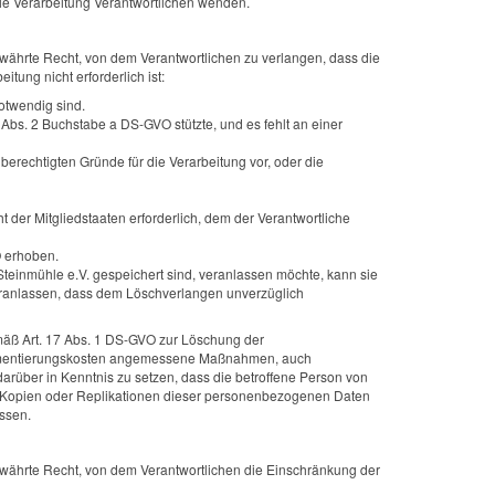
die Verarbeitung Verantwortlichen wenden.
ährte Recht, von dem Verantwortlichen zu verlangen, dass die
tung nicht erforderlich ist:
otwendig sind.
 Abs. 2 Buchstabe a DS-GVO stützte, und es fehlt an einer
erechtigten Gründe für die Verarbeitung vor, oder die
der Mitgliedstaaten erforderlich, dem der Verantwortliche
O erhoben.
teinmühle e.V. gespeichert sind, veranlassen möchte, kann sie
 veranlassen, dass dem Löschverlangen unverzüglich
mäß Art. 17 Abs. 1 DS-GVO zur Löschung der
mplementierungskosten angemessene Maßnahmen, auch
darüber in Kenntnis zu setzen, dass die betroffene Person von
n Kopien oder Replikationen dieser personenbezogenen Daten
assen.
währte Recht, von dem Verantwortlichen die Einschränkung der