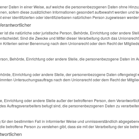
ner Daten in einer Weise, auf welche die personenbezogenen Daten ohne Hinzuzi
nen, sofern diese zusätzlichen Informationen gesondert aufbewahrt werden und 
einer identifizierten oder identifizierbaren natürlichen Person zugewiesen werden
Verantwortlicher
her ist die natürliche oder juristische Person, Behörde, Einrichtung oder andere S
tscheidet. Sind die Zwecke und Mittel dieser Verarbeitung durch das Unionsrecht
n Kriterien seiner Benennung nach dem Unionsrecht oder dem Recht der Mitglied
 Person, Behörde, Einrichtung oder andere Stelle, die personenbezogene Daten im Au
Behörde, Einrichtung oder andere Stelle, der personenbezogene Daten offengelegt 
stimmten Untersuchungsauftrags nach dem Unionsrecht oder dem Recht der Mitgli
örde, Einrichtung oder andere Stelle außer der betroffenen Person, dem Verantwortl
des Auftragsverarbeiters befugt sind, die personenbezogenen Daten zu verarbeite
llig für den bestimmten Fall in informierter Weise und unmissverständlich abgegeb
die betroffene Person zu verstehen gibt, dass sie mit der Verarbeitung der sie be
twortlichen