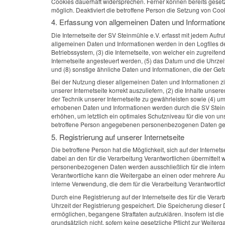
Cookies dauerhaft widersprechen. Ferner können bereits gesetz
möglich. Deaktiviert die betroffene Person die Setzung von Cook
4. Erfassung von allgemeinen Daten und Information
Die Internetseite der SV Steinmühle e.V. erfasst mit jedem Aufr
allgemeinen Daten und Informationen werden in den Logfiles d
Betriebssystem, (3) die Internetseite, von welcher ein zugreife
Internetseite angesteuert werden, (5) das Datum und die Uhrzeit 
und (8) sonstige ähnliche Daten und Informationen, die der Ge
Bei der Nutzung dieser allgemeinen Daten und Informationen zie
unserer Internetseite korrekt auszuliefern, (2) die Inhalte uns
der Technik unserer Internetseite zu gewährleisten sowie (4) u
erhobenen Daten und Informationen werden durch die SV Steinmü
erhöhen, um letztlich ein optimales Schutzniveau für die von 
betroffene Person angegebenen personenbezogenen Daten ges
5. Registrierung auf unserer Internetseite
Die betroffene Person hat die Möglichkeit, sich auf der Inter
dabei an den für die Verarbeitung Verantwortlichen übermittelt
personenbezogenen Daten werden ausschließlich für die intern
Verantwortliche kann die Weitergabe an einen oder mehrere Auft
interne Verwendung, die dem für die Verarbeitung Verantwortlich
Durch eine Registrierung auf der Internetseite des für die Vera
Uhrzeit der Registrierung gespeichert. Die Speicherung dieser 
ermöglichen, begangene Straftaten aufzuklären. Insofern ist die
grundsätzlich nicht, sofern keine gesetzliche Pflicht zur Weiter