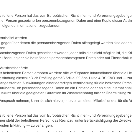
roffene Person hat das vom Europäischen Richtlinien- und Verordnungsgeber gewä
einer Person gespeicherten personenbezogenen Daten und eine Kopie dieser Auskunf
r folgende Informationen zugestanden:
rarbeitet werden
 gegenüber denen die personenbezogenen Daten offengelegt worden sind oder no
onen
sonenbezogenen Daten gespeichert werden, oder, falls dies nicht möglich ist, die Kr
r Löschung der sie betreffenden personenbezogenen Daten oder auf Einschränkun
 Aufsichtsbehörde
 betroffenen Person erhoben werden: Alle verfügbaren Informationen über die He
gsfindung einschließlich Profiling gemäß Artikel 22 Abs.1 und 4 DS-GVO und — zu
e angestrebten Auswirkungen einer derartigen Verarbeitung für die betroffene Pers
arüber zu, ob personenbezogene Daten an ein Drittland oder an eine internationale 
Auskunft über die geeigneten Garantien im Zusammenhang mit der Übermittlung zu 
Anspruch nehmen, kann sie sich hierzu jederzeit an einen Mitarbeiter des für die 
roffene Person hat das vom Europäischen Richtlinien- und Verordnungsgeber gewä
er steht der betroffenen Person das Recht zu, unter Berücksichtigung der Zwecke 
enden Erklärung — zu verlangen.