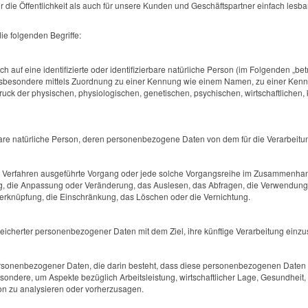
die Öffentlichkeit als auch für unsere Kunden und Geschäftspartner einfach lesba
e folgenden Begriffe:
 auf eine identifizierte oder identifizierbare natürliche Person (im Folgenden „betr
, insbesondere mittels Zuordnung zu einer Kennung wie einem Namen, zu einer Ken
 der physischen, physiologischen, genetischen, psychischen, wirtschaftlichen, kul
ierbare natürliche Person, deren personenbezogene Daten von dem für die Verarbeitu
erter Verfahren ausgeführte Vorgang oder jede solche Vorgangsreihe im Zusammen
ng, die Anpassung oder Veränderung, das Auslesen, das Abfragen, die Verwendung,
Verknüpfung, die Einschränkung, das Löschen oder die Vernichtung.
eicherter personenbezogener Daten mit dem Ziel, ihre künftige Verarbeitung einz
g personenbezogener Daten, die darin besteht, dass diese personenbezogenen Date
ondere, um Aspekte bezüglich Arbeitsleistung, wirtschaftlicher Lage, Gesundheit, p
son zu analysieren oder vorherzusagen.