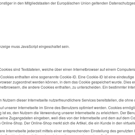
sonstiger in den Mitgliedstaaten der Europäischen Union geltenden Datenschutzg
nzeige muss JavaScript eingeschaltet sein.
 Cookies sind Textdateien, welche über einen Internetbrowser auf einem Computer
 Cookies enthalten eine sogenannte Cookie-ID. Eine Cookie-ID ist eine eindeutige
tbrowser zugeordnet werden können, in dem das Cookie gespeichert wurde. Dies er
rnetbrowsern, die andere Cookies enthalten, zu unterscheiden. Ein bestimmter Int
Nutzern dieser Internetseite nutzerfreundlichere Services bereitstellen, die ohne
f unserer Internetseite im Sinne des Benutzers optimiert werden. Cookies ermögli
st es, den Nutzern die Verwendung unserer Internetseite zu erleichtern. Der Benu
ut seine Zugangsdaten eingeben, weil dies von der Internetseite und dem auf d
 Online-Shop. Der Online-Shop merkt sich die Artikel, die ein Kunde in den virtuel
e Internetseite jederzeit mittels einer entsprechenden Einstellung des genutzten