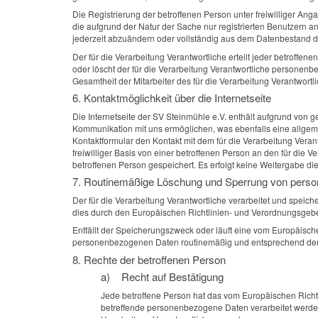
Die Registrierung der betroffenen Person unter freiwilliger An
die aufgrund der Natur der Sache nur registrierten Benutzern 
jederzeit abzuändern oder vollständig aus dem Datenbestand de
Der für die Verarbeitung Verantwortliche erteilt jeder betroffe
oder löscht der für die Verarbeitung Verantwortliche persone
Gesamtheit der Mitarbeiter des für die Verarbeitung Verantwor
6. Kontaktmöglichkeit über die Internetseite
Die Internetseite der SV Steinmühle e.V. enthält aufgrund von
Kommunikation mit uns ermöglichen, was ebenfalls eine allgeme
Kontaktformular den Kontakt mit dem für die Verarbeitung Vera
freiwilliger Basis von einer betroffenen Person an den für di
betroffenen Person gespeichert. Es erfolgt keine Weitergabe d
7. Routinemäßige Löschung und Sperrung von pers
Der für die Verarbeitung Verantwortliche verarbeitet und speic
dies durch den Europäischen Richtlinien- und Verordnungsgeber
Entfällt der Speicherungszweck oder läuft eine vom Europäisc
personenbezogenen Daten routinemäßig und entsprechend den g
8. Rechte der betroffenen Person
a) Recht auf Bestätigung
Jede betroffene Person hat das vom Europäischen Richtl
betreffende personenbezogene Daten verarbeitet werden.