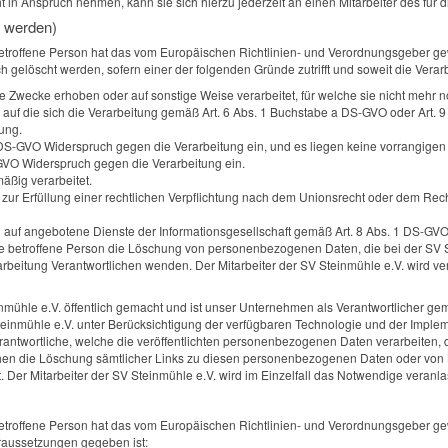
 in Anspruch nehmen, kann sie sich hierzu jederzeit an einen Mitarbeiter des für 
 werden)
troffene Person hat das vom Europäischen Richtlinien- und Verordnungsgeber gew
elöscht werden, sofern einer der folgenden Gründe zutrifft und soweit die Verarbei
Zwecke erhoben oder auf sonstige Weise verarbeitet, für welche sie nicht mehr n
g, auf die sich die Verarbeitung gemäß Art. 6 Abs. 1 Buchstabe a DS-GVO oder Art. 9
ung.
 DS-GVO Widerspruch gegen die Verarbeitung ein, und es liegen keine vorrangigen b
-GVO Widerspruch gegen die Verarbeitung ein.
ßig verarbeitet.
r Erfüllung einer rechtlichen Verpflichtung nach dem Unionsrecht oder dem Recht 
uf angebotene Dienste der Informationsgesellschaft gemäß Art. 8 Abs. 1 DS-GV
ne betroffene Person die Löschung von personenbezogenen Daten, die bei der SV S
Verarbeitung Verantwortlichen wenden. Der Mitarbeiter der SV Steinmühle e.V. wird
hle e.V. öffentlich gemacht und ist unser Unternehmen als Verantwortlicher ge
V Steinmühle e.V. unter Berücksichtigung der verfügbaren Technologie und der I
rantwortliche, welche die veröffentlichten personenbezogenen Daten verarbeiten, 
ichen die Löschung sämtlicher Links zu diesen personenbezogenen Daten oder vo
ist. Der Mitarbeiter der SV Steinmühle e.V. wird im Einzelfall das Notwendige veranl
troffene Person hat das vom Europäischen Richtlinien- und Verordnungsgeber ge
raussetzungen gegeben ist: