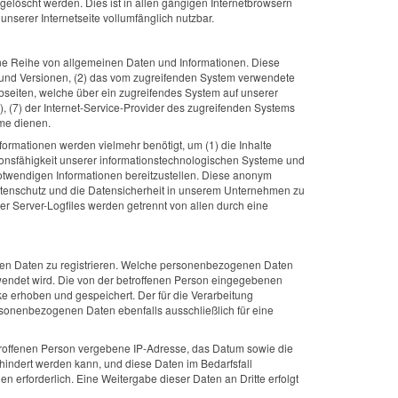
elöscht werden. Dies ist in allen gängigen Internetbrowsern
unserer Internetseite vollumfänglich nutzbar.
 eine Reihe von allgemeinen Daten und Informationen. Diese
 und Versionen, (2) das vom zugreifenden System verwendete
webseiten, welche über ein zugreifendes System auf unserer
e), (7) der Internet-Service-Provider des zugreifenden Systems
eme dienen.
formationen werden vielmehr benötigt, um (1) die Inhalte
nktionsfähigkeit unserer informationstechnologischen Systeme und
 notwendigen Informationen bereitzustellen. Diese anonym
Datenschutz und die Datensicherheit in unserem Unternehmen zu
r Server-Logfiles werden getrennt von allen durch eine
genen Daten zu registrieren. Welche personenbezogenen Daten
erwendet wird. Die von der betroffenen Person eingegebenen
e erhoben und gespeichert. Der für die Verarbeitung
ersonenbezogenen Daten ebenfalls ausschließlich für eine
 betroffenen Person vergebene IP-Adresse, das Datum sowie die
rhindert werden kann, und diese Daten im Bedarfsfall
n erforderlich. Eine Weitergabe dieser Daten an Dritte erfolgt