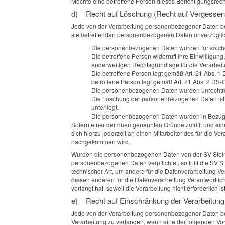
Möchte eine betroffene Person dieses Berichtigungsrecht
d) Recht auf Löschung (Recht auf Vergessen
Jede von der Verarbeitung personenbezogener Daten be
sie betreffenden personenbezogenen Daten unverzüglich g
Die personenbezogenen Daten wurden für solche 
Die betroffene Person widerruft ihre Einwilligun
anderweitigen Rechtsgrundlage für die Verarbeit
Die betroffene Person legt gemäß Art. 21 Abs. 1
betroffene Person legt gemäß Art. 21 Abs. 2 DS
Die personenbezogenen Daten wurden unrechtmä
Die Löschung der personenbezogenen Daten ist zu
unterliegt.
Die personenbezogenen Daten wurden in Bezug a
Sofern einer der oben genannten Gründe zutrifft und ei
sich hierzu jederzeit an einen Mitarbeiter des für die 
nachgekommen wird.
Wurden die personenbezogenen Daten von der SV Steinmü
personenbezogenen Daten verpflichtet, so trifft die S
technischer Art, um andere für die Datenverarbeitung Ve
diesen anderen für die Datenverarbeitung Verantwortl
verlangt hat, soweit die Verarbeitung nicht erforderlich 
e) Recht auf Einschränkung der Verarbeitung
Jede von der Verarbeitung personenbezogener Daten be
Verarbeitung zu verlangen, wenn eine der folgenden Vo