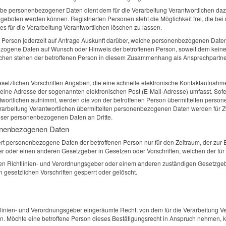
gabe personenbezogener Daten dient dem für die Verarbeitung Verantwortlichen daz
angeboten werden können. Registrierten Personen steht die Möglichkeit frei, die
s für die Verarbeitung Verantwortlichen löschen zu lassen.
nen Person jederzeit auf Anfrage Auskunft darüber, welche personenbezogenen Daten 
nbezogene Daten auf Wunsch oder Hinweis der betroffenen Person, soweit dem kein
tlichen stehen der betroffenen Person in diesem Zusammenhang als Ansprechpartne
 gesetzlichen Vorschriften Angaben, die eine schnelle elektronische Kontaktaufn
ine Adresse der sogenannten elektronischen Post (E-Mail-Adresse) umfasst. Sofer
ntwortlichen aufnimmt, werden die von der betroffenen Person übermittelten pers
e Verarbeitung Verantwortlichen übermittelten personenbezogenen Daten werden fü
ieser personenbezogenen Daten an Dritte.
onenbezogenen Daten
hert personenbezogene Daten der betroffenen Person nur für den Zeitraum, der zur 
 oder einen anderen Gesetzgeber in Gesetzen oder Vorschriften, welchen der für d
hen Richtlinien- und Verordnungsgeber oder einem anderen zuständigen Gesetzgeb
esetzlichen Vorschriften gesperrt oder gelöscht.
inien- und Verordnungsgeber eingeräumte Recht, von dem für die Verarbeitung Ver
 Möchte eine betroffene Person dieses Bestätigungsrecht in Anspruch nehmen, kann