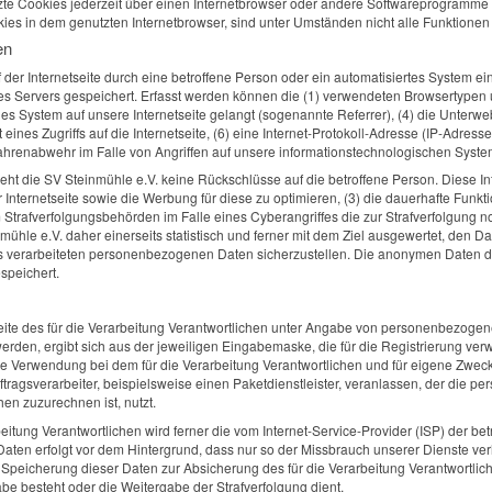
te Cookies jederzeit über einen Internetbrowser oder andere Softwareprogramme g
ies in dem genutzten Internetbrowser, sind unter Umständen nicht alle Funktionen 
en
uf der Internetseite durch eine betroffene Person oder ein automatisiertes System
es Servers gespeichert. Erfasst werden können die (1) verwendeten Browsertypen
ndes System auf unsere Internetseite gelangt (sogenannte Referrer), (4) die Unter
eines Zugriffs auf die Internetseite, (6) eine Internet-Protokoll-Adresse (IP-Adress
fahrenabwehr im Falle von Angriffen auf unsere informationstechnologischen Syst
ht die SV Steinmühle e.V. keine Rückschlüsse auf die betroffene Person. Diese In
erer Internetseite sowie die Werbung für diese zu optimieren, (3) die dauerhafte Fu
m Strafverfolgungsbehörden im Falle eines Cyberangriffes die zur Strafverfolgung
hle e.V. daher einerseits statistisch und ferner mit dem Ziel ausgewertet, den 
uns verarbeiteten personenbezogenen Daten sicherzustellen. Die anonymen Daten de
peichert.
netseite des für die Verarbeitung Verantwortlichen unter Angabe von personenbezo
 werden, ergibt sich aus der jeweiligen Eingabemaske, die für die Registrierung v
e Verwendung bei dem für die Verarbeitung Verantwortlichen und für eigene Zweck
ragsverarbeiter, beispielsweise einen Paketdienstleister, veranlassen, der die p
en zuzurechnen ist, nutzt.
rbeitung Verantwortlichen wird ferner die vom Internet-Service-Provider (ISP) der
Daten erfolgt vor dem Hintergrund, dass nur so der Missbrauch unserer Dienste ve
 Speicherung dieser Daten zur Absicherung des für die Verarbeitung Verantwortliche
gabe besteht oder die Weitergabe der Strafverfolgung dient.