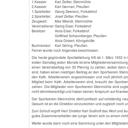
1.Kassier:
Karl Zeitler, Steinmühle
2.Kassier:
Karl Gennari, Pleußen
1.Spielleiter:
Georg Zwerenz, Forkatshof
2.Spielleiter:
Josef Zeitler, Pleußen
Zeugwart:
Max Wiendl, Steinmühle
Vereinsdiener:
Georg Eiser, Forkatshof
Beisitzer:
Alois Eiser, Forkatshof
Gottfried Schaumberger, Pleußen
Alois Dickert, Königshütte
Buchrevisor:
Karl Göring, Pleußen
Ferner wurde noch folgendes beschlossen:
Die heute gegründete Sportabteilung tritt ab 1. März 1932 i
ersten Samstag jeden Monats ist eine Mitgliederversammlung 
einen Vereinsbeitrag von 30 Pfennig zu zahlen, wobei dann au
sind, haben einen niedrigen Beitrag an den Sportverein Stein
den Kath. Arbeiterverein angeschlossen und muß jährlich pro
Mitglied beim Kath. Arbeiterverein sind, braucht der Sportv
zahlen. Die Mitglieder vom Sportverein Steinmühle sind zugle
nicht stimmberechtigt und haben keinen Anspruch auf Kranke
Der Sportverein Steinmühle steht politisch auf vollständig n
Gesuch ist an die Direktion einzureichen und zugleich noch um
Zum Schluß ergriff Herr Direktor Karl Sudhoff das Wort und 
gutes Zusammenarbeiten der junge Verein sich zu einem richt
Weiter wurde dann noch eine Sammlung unter den Mitgliedern