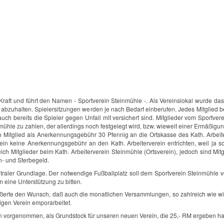
n Kraft und führt den Namen - Sportverein Steinmühle -. Als Vereinslokal wurde
abzuhalten. Spielersitzungen werden je nach Bedarf einberufen. Jedes Mitglied be
ch bereits die Spieler gegen Unfall mit versichert sind. Mitglieder vom Sportve
mühle zu zahlen, der allerdings noch festgelegt wird, bzw. wieweit einer Ermäßigun
 Mitglied als Anerkennungsgebühr 30 Pfennig an die Ortskasse des Kath. Arbeiter
erein keine Anerkennungsgebühr an den Kath. Arbeiterverein entrichten, weil ja 
ich Mitglieder beim Kath. Arbeiterverein Steinmühle (Ortsverein), jedoch sind Mit
n- und Sterbegeld.
eutraler Grundlage. Der notwendige Fußballplatz soll dem Sportverein Steinmühle
 eine Unterstützung zu bitten.
äußerte den Wunsch, daß auch die monatlichen Versammlungen, so zahlreich wie w
igen Verein emporarbeitet.
 vorgenommen, als Grundstock für unseren neuen Verein, die 25,- RM ergeben ha