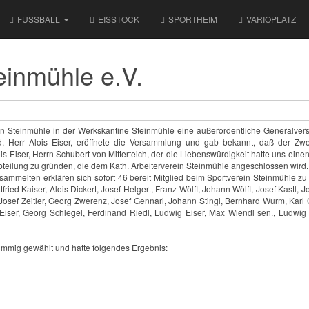
FUSSBALL
EISSTOCK
SPORTHEIM
VARIOPLATZ
einmühle e.V.
in Steinmühle in der Werkskantine Steinmühle eine außerordentliche Generalver
and, Herr Alois Eiser, eröffnete die Versammlung und gab bekannt, daß der 
lois Eiser, Herrn Schubert von Mitterteich, der die Liebenswürdigkeit hatte uns ein
teilung zu gründen, die dem Kath. Arbeiterverein Steinmühle angeschlossen wird.
ammelten erklären sich sofort 46 bereit Mitglied beim Sportverein Steinmühle zu w
ottfried Kaiser, Alois Dickert, Josef Helgert, Franz Wölfl, Johann Wölfl, Josef Kast
, Josef Zeitler, Georg Zwerenz, Josef Gennari, Johann Stingl, Bernhard Wurm, Kar
is Eiser, Georg Schlegel, Ferdinand Riedl, Ludwig Eiser, Max Wiendl sen., Ludwig
timmig gewählt und hatte folgendes Ergebnis: