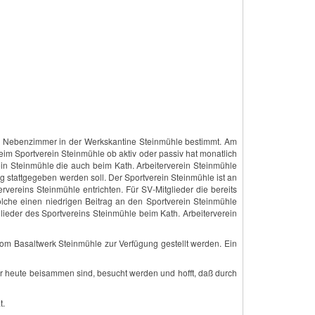
 das Nebenzimmer in der Werkskantine Steinmühle bestimmt. Am
im Sportverein Steinmühle ob aktiv oder passiv hat monatlich
rein Steinmühle die auch beim Kath. Arbeiterverein Steinmühle
g stattgegeben werden soll. Der Sportverein Steinmühle ist an
vereins Steinmühle entrichten. Für SV-Mitglieder die bereits
solche einen niedrigen Beitrag an den Sportverein Steinmühle
glieder des Sportvereins Steinmühle beim Kath. Arbeiterverein
 vom Basaltwerk Steinmühle zur Verfügung gestellt werden. Ein
ir heute beisammen sind, besucht werden und hofft, daß durch
t.