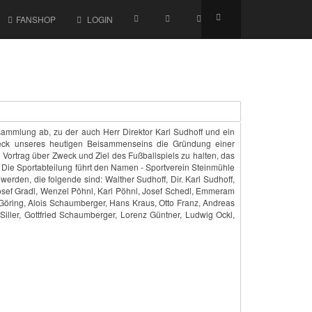
FANSHOP
LOGIN
sammlung ab, zu der auch Herr Direktor Karl Sudhoff und ein
Zweck unseres heutigen Beisammenseins die Gründung einer
en Vortrag über Zweck und Ziel des Fußballspiels zu halten, das
 Die Sportabteilung führt den Namen - Sportverein Steinmühle
erden, die folgende sind: Walther Sudhoff, Dir. Karl Sudhoff,
l, Josef Gradl, Wenzel Pöhnl, Karl Pöhnl, Josef Schedl, Emmeram
l Göring, Alois Schaumberger, Hans Kraus, Otto Franz, Andreas
 Siller, Gottfried Schaumberger, Lorenz Güntner, Ludwig Ockl,