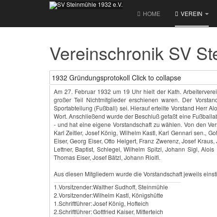
HOME
VEREIN
Vereinschronik SV St
1932 Gründungsprotokoll
Click to collapse
Am 27. Februar 1932 um 19 Uhr hielt der Kath. Arbeitervere
großer Teil Nichtmitglieder erschienen waren. Der Vorst
Sportabteilung (Fußball) sei. Hierauf erteilte Vorstand Herr A
Wort. Anschließend wurde der Beschluß gefaßt eine Fußballab
- und hat eine eigene Vorstandschaft zu wählen. Von den Vers
Karl Zeitler, Josef König, Wilhelm Kastl, Karl Gennari sen., G
Eiser, Georg Eiser, Otto Helgert, Franz Zwerenz, Josef Kraus
Lettner, Baptist, Schlegel, Wilhelm Spitzl, Johann Sigl, Alo
Thomas Eiser, Josef Bätzl, Johann Riolfi.
Aus diesen Mitgliedern wurde die Vorstandschaft jeweils eins
1.Vorsitzender:
Walther Sudhoff, Steinmühle
2.Vorsitzender:
Wilhelm Kastl, Königshütte
1.Schriftführer:
Josef König, Hofteich
2.Schriftführer:
Gottfried Kaiser, Mitterteich