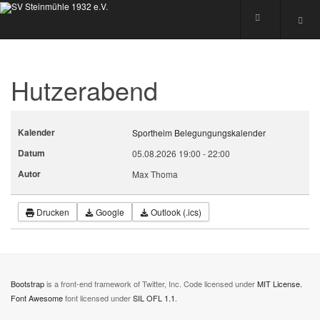
Hutzerabend
Kalender
Sportheim Belegungungskalender
Datum
05.08.2026
19:00
-
22:00
Autor
Max Thoma
Drucken
Google
Outlook (.ics)
Bootstrap
is a front-end framework of Twitter, Inc. Code licensed under
MIT License.
Font Awesome
font licensed under
SIL OFL 1.1
.