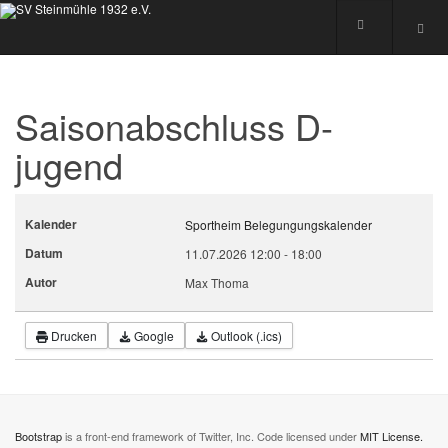
Saisonabschluss D-
jugend
Kalender
Sportheim Belegungungskalender
Datum
11.07.2026
12:00
-
18:00
Autor
Max Thoma
Drucken
Google
Outlook (.ics)
Bootstrap
is a front-end framework of Twitter, Inc. Code licensed under
MIT License.